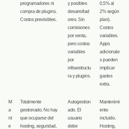
programadores ni
y posibles
0,5% al
compra de plugins.
desarrollad
2% según
Costos previsibles.
ores. Sin
plan).
comisiones
Costos
por venta,
variables.
pero costos
Apps
variables
adicionale
por
s pueden
infraestructu
implicar
ra y plugins.
gastos
extra.
M
Totalmente
Autogestion
Mantenimi
a
gestionado. No hay
ado. El
ento
nt
que ocuparse del
usuario
incluido.
e
hosting, seguridad,
debe
Hosting,