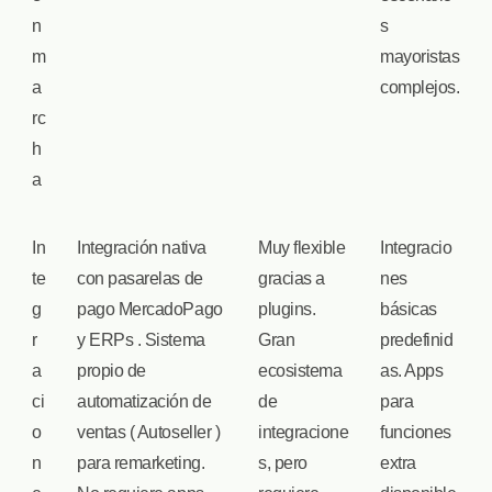
n
s
m
mayoristas
a
complejos.
rc
h
a
In
Integración nativa
Muy flexible
Integracio
te
con pasarelas de
gracias a
nes
g
pago MercadoPago
plugins.
básicas
r
y ERPs . Sistema
Gran
predefinid
a
propio de
ecosistema
as. Apps
ci
automatización de
de
para
o
ventas ( Autoseller )
integracione
funciones
n
para remarketing.
s, pero
extra