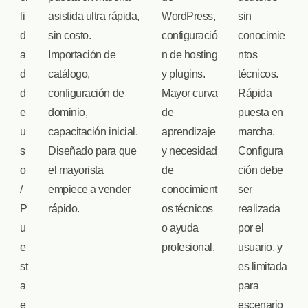
li
asistida ultra rápida,
WordPress,
sin
d
sin costo.
configuració
conocimie
a
Importación de
n de hosting
ntos
d
catálogo,
y plugins.
técnicos.
d
configuración de
Mayor curva
Rápida
e
dominio,
de
puesta en
u
capacitación inicial.
aprendizaje
marcha.
s
Diseñado para que
y necesidad
Configura
o
el mayorista
de
ción debe
/
empiece a vender
conocimient
ser
P
rápido.
os técnicos
realizada
u
o ayuda
por el
e
profesional.
usuario, y
st
es limitada
a
para
e
escenario