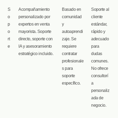
S
Acompañamiento
Basado en
Soporte al
o
personalizado por
comunidad
cliente
p
expertos en venta
y
estándar,
o
mayorista. Soporte
autoaprendi
rápido y
rt
directo, soporte con
zaje. Se
adecuado
e
IA y asesoramiento
requiere
para
estratégico incluido.
contratar
dudas
profesionale
comunes.
s para
No ofrece
soporte
consultorí
específico.
a
personaliz
ada de
negocio.