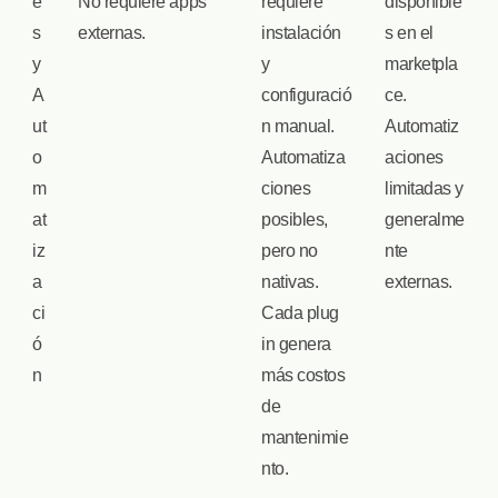
e
No requiere apps
requiere
disponible
s
externas.
instalación
s en el
y
y
marketpla
A
configuració
ce.
ut
n manual.
Automatiz
o
Automatiza
aciones
m
ciones
limitadas y
at
posibles,
generalme
iz
pero no
nte
a
nativas.
externas.
ci
Cada plug
ó
in genera
n
más costos
de
mantenimie
nto.