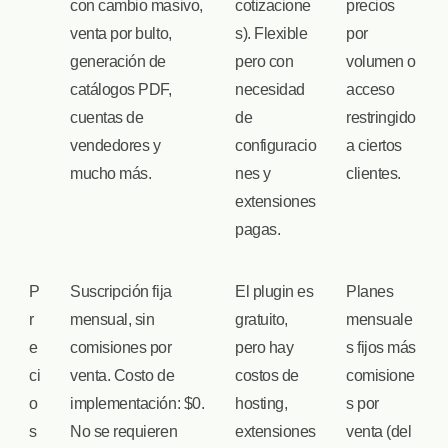
con cambio masivo,
cotizacione
precios
venta por bulto,
s). Flexible
por
generación de
pero con
volumen o
catálogos PDF,
necesidad
acceso
cuentas de
de
restringido
vendedores y
configuracio
a ciertos
mucho más.
nes y
clientes.
extensiones
pagas.
P
Suscripción fija
El plugin es
Planes
r
mensual, sin
gratuito,
mensuale
e
comisiones por
pero hay
s fijos más
ci
venta. Costo de
costos de
comisione
o
implementación: $0.
hosting,
s por
s
No se requieren
extensiones
venta (del