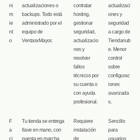
ni
actualizaciones o
contratar
actualizaci
m
backups. Todo está
hosting,
ones y
ie
administrado por el
gestionar
seguridad
nt
equipo de
seguridad,
a cargo de
o
VentasxMayor.
actualizacio
Tiendanub
nes y
e. Menor
resolver
control
fallos
sobre
técnicos por
configurac
su cuenta o
iones
con ayuda
avanzada
profesional.
s.
F
Tu tienda se entrega
Requiere
Sencillo
a
llave en mano, con
instalación
para
ci
puesta en marcha
de
usuarios