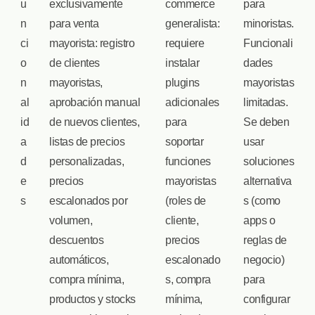
u
exclusivamente
commerce
para
n
para venta
generalista:
minoristas.
ci
mayorista: registro
requiere
Funcionali
o
de clientes
instalar
dades
n
mayoristas,
plugins
mayoristas
al
aprobación manual
adicionales
limitadas.
id
de nuevos clientes,
para
Se deben
a
listas de precios
soportar
usar
d
personalizadas,
funciones
soluciones
e
precios
mayoristas
alternativa
s
escalonados por
(roles de
s (como
volumen,
cliente,
apps o
descuentos
precios
reglas de
automáticos,
escalonado
negocio)
compra mínima,
s, compra
para
productos y stocks
mínima,
configurar