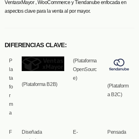
VentasxMayor , WooCommerce y Tiendanube enfocada en
aspectos clave para la venta al por mayor.
DIFERENCIAS CLAVE:
P
(Plataforma
la
OpenSourc
ta
e)
(Plataforma B2B)
(Plataform
fo
a B2C)
r
m
a
F
Diseñada
E-
Pensada