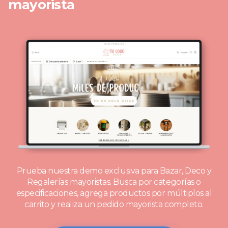
mayorista
Prueba nuestra demo exclusiva para Bazar, Deco y
Regalerías mayoristas.
Busca por categorías o
especificaciones, agrega productos por múltiplos al
carrito y realiza un pedido mayorista completo.