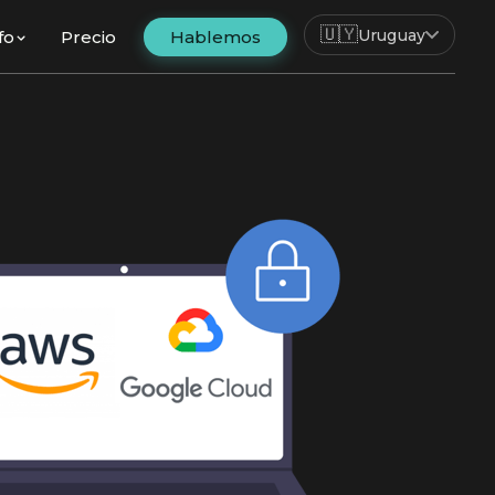
🇺🇾
Uruguay
fo
Precio
Hablemos