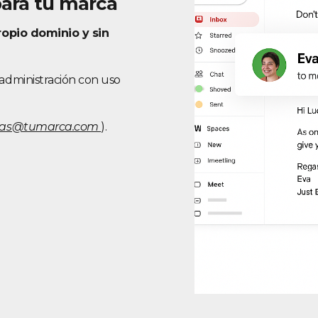
para tu marca
ropio dominio y sin
 administración con uso
tas@tumarca.com
).