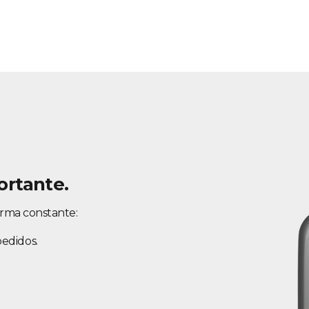
ortante.
orma constante:
pedidos.