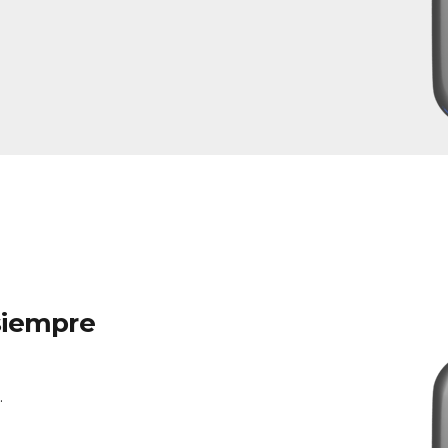
 siempre
.