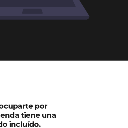
eocuparte por
ienda tiene una
do incluído.