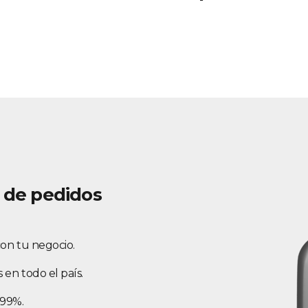
s de pedidos
con tu negocio.
 en todo el país.
 99%.