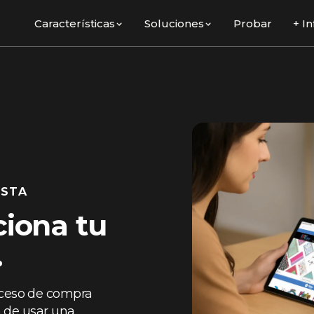
Características
Soluciones
Probar
+ In
ISTA
iona tu
.
oceso de compra
a de usar una