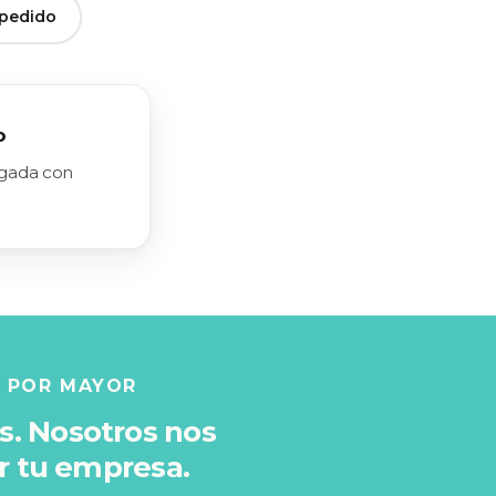
 pedido
o
rgada con
L POR MAYOR
es. Nosotros nos
r tu empresa.