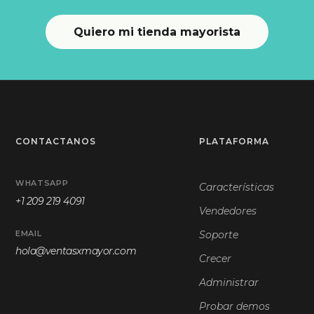
Quiero mi tienda mayorista
CONTACTANOS
PLATAFORMA
WHATSAPP
Características
+1 209 219 4091
Vendedores
EMAIL
Soporte
hola@ventasxmayor.com
Crecer
Administrar
Probar demos