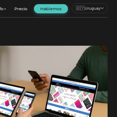
🇺🇾
Uruguay
fo
Precio
Hablemos