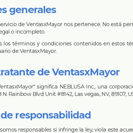
es generales
servicio de VentasxMayor nos pertenece. No está permi
egal o incompleto.
s los términos y condiciones contenidos en estos té
uario de VentasxMayor.
tratante de VentasxMayor
VentasxMayor" significa NEBLUSA Inc., una corporac
8 N. Rainbow Blvd Unit #8142, Las vegas, NV, 89107, 
n de responsabilidad
somos responsables si infringe la ley, viola este acue