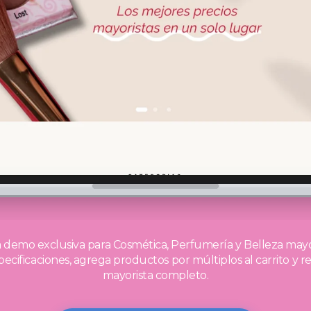
demo exclusiva para Cosmética, Perfumería y Belleza mayo
pecificaciones, agrega productos por múltiplos al carrito y r
mayorista completo.