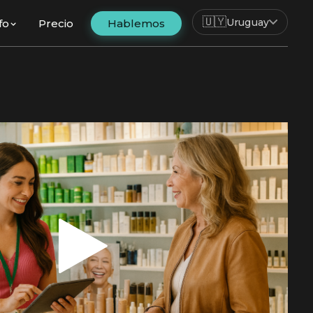
🇺🇾
Uruguay
fo
Precio
Hablemos