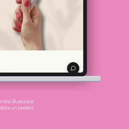
rista.
Busca por
ealiza un pedido