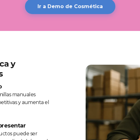
Ir a Demo de Cosmética
ca y
s
o
nillas manuales
petitivas y aumenta el
 presentar
uctos puede ser