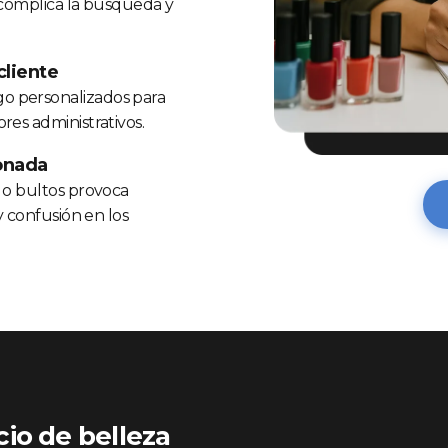
n complica la búsqueda y
cliente
o personalizados para
res administrativos.
ionada
s o bultos provoca
y confusión en los
io de belleza