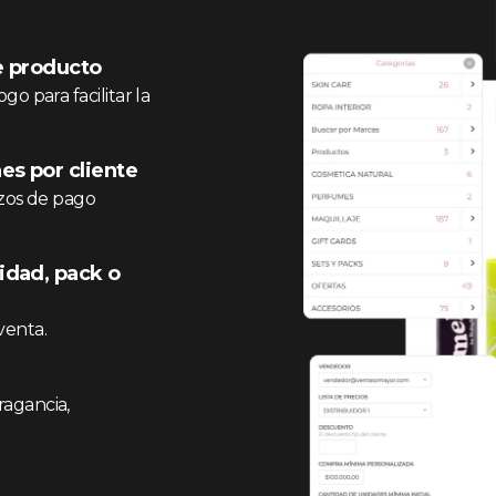
de producto
o para facilitar la
es por cliente
azos de pago
idad, pack o
venta.
ragancia,