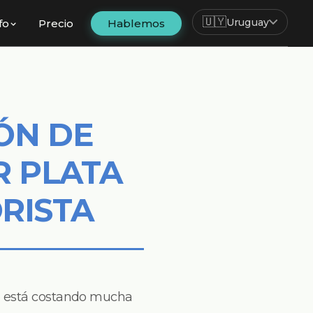
🇺🇾
Uruguay
fo
Precio
Hablemos
ÓN DE
R PLATA
RISTA
te está costando mucha