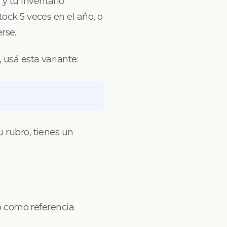
y tu inventario
tock 5 veces en el año, o
rse.
 usá esta variante:
u rubro, tienes un
 como referencia