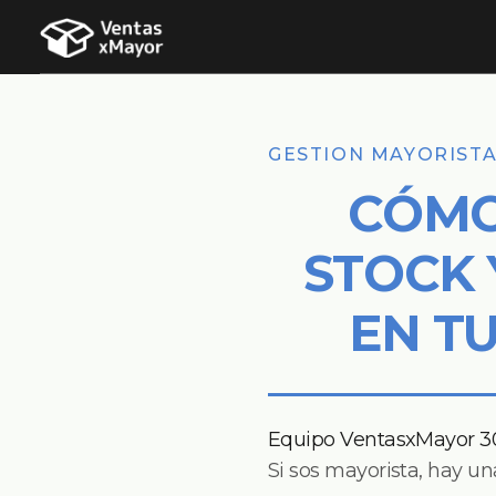
GESTION MAYORIST
CÓMO
STOCK 
EN T
Equipo VentasxMayor
3
Si sos mayorista, hay u