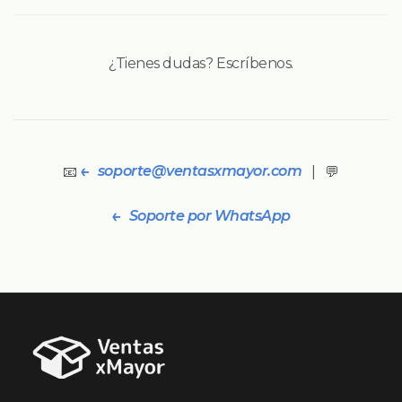
¿Tienes dudas? Escríbenos.
soporte@ventasxmayor.com
📧
| 💬
Soporte por WhatsApp