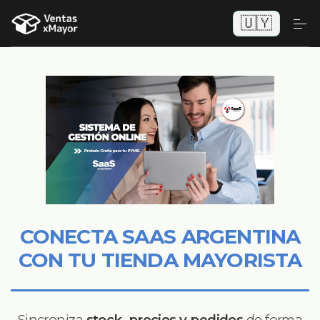
🇺🇾
CONECTA SAAS ARGENTINA
CON TU TIENDA MAYORISTA
Sincroniza
stock, precios y pedidos
de forma