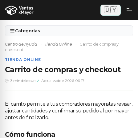
🇺🇾
Categorías
Centro de Ayuda
›
Tienda Online
›
Carrito de compras y
checkout
TIENDA ONLINE
Carrito de compras y checkout
3 min de lectura
Actualizado el 2026-06-17
El carrito permite a tus compradores mayoristas revisar,
ajustar cantidades y confirmar su pedido al por mayor
antes de finalizarlo.
Cómo funciona