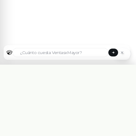
☀
Seleccionar país
🇦🇷
Argentina
🇧🇷
Brasil
🇵🇾
Paraguay
Plataforma eCommerce B2B hecha para Mayoristas,