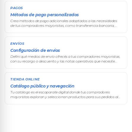
PAGOS
Métodos de pago personalizados
Crea métodos de pago adicionales adaptados a las necesidades
de tus compradores mayoristas, como transferencia bancaria,
depósito, cheque o pago contra entrega.
ENVÍOS
Configuración de envíos
Definí qué medios de envío ofrecés a tus compradores mayoristas,
con su recargo o descuento y las notas operativas que necesite
cada uno. Se configura en el menú lateral, en Configuración →
Pagos y En
TIENDA ONLINE
Catálogo público y navegación
Tu catálogo es el escaparate digital donde tus compradores
mayoristas exploran y seleccionan productos para sus pedidos al
por mayor.