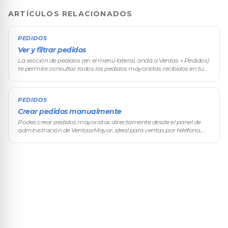
ARTÍCULOS RELACIONADOS
PEDIDOS
Ver y filtrar pedidos
La sección de pedidos (en el menú lateral, andá a Ventas → Pedidos)
te permite consultar todos los pedidos mayoristas recibidos en tu
tienda VentasxMayor, aplicar filtros avanzados y acceder
rápidamen
PEDIDOS
Crear pedidos manualmente
Podes crear pedidos mayoristas directamente desde el panel de
administración de VentasxMayor, ideal para ventas por teléfono,
visitas comerciales de tus vendedores, pedidos de reposición o
cualquier c