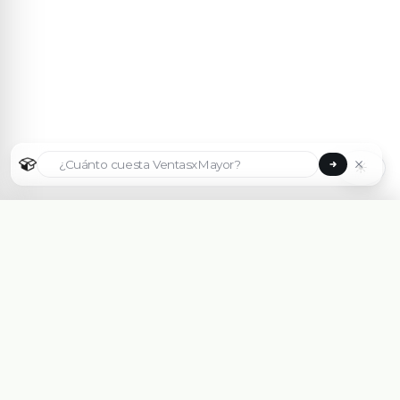
☀
Seleccionar país
🇦🇷
Argentina
🇧🇷
Brasil
🇵🇾
Paraguay
Plataforma eCommerce B2B hecha para Mayoristas,