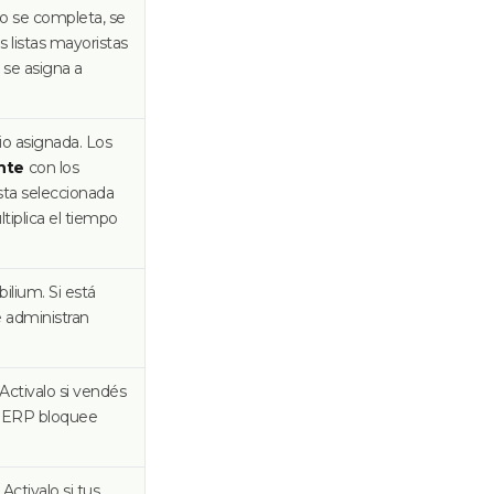
no se completa, se
s listas mayoristas
se asigna a
cio asignada. Los
nte
con los
sta seleccionada
ltiplica el tiempo
lium. Si está
e administran
Activalo si vendés
el ERP bloquee
Activalo si tus