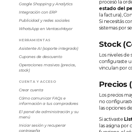
procesó la ord
Google Shopping y Analytics
estado del p
Integración con ERP
la factura), C
Publicidad y redes sociales
Si necesitás co
sistemas por s
WhatsApp en VentasxMayor
HERRAMIENTAS
Stock (C
Asistente AI (soporte integrado)
Los niveles de 
Cupones de descuento
configuraste un
Operaciones masivas (precios,
vinculan por c
stock)
CUENTA Y ACCESO
Precios 
Crear cuenta
Los precios may
Cómo comunicar FAQs e
no configuraste
información a tus compradores
las opciones d
El panel de administración y su
menú
Si activaste
Lis
Iniciar sesión y recuperar
las asigna por
contraseña