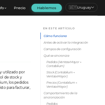
🇺🇾
Uruguay
nfo
Precio
Hablemos
EN ESTE ARTÍCULO
Cómo funciona
Antes de activar la integración
Campos de configuración
Qué se sincroniza
Pedidos (VentasxMayor →
Contabilium)
 utilizado por
Stock (Contabilium →
VentasxMayor)
ol de stock y
ium, los pedidos
Precios (Contabilium →
VentasxMayor)
to para facturar,
Comportamiento de la
sincronización
Pedidos