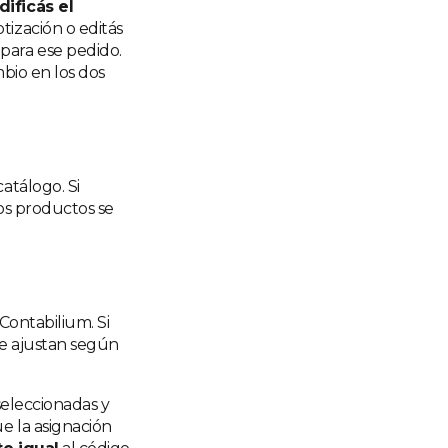
ificás el
otización o editás
para ese pedido.
mbio en los dos
atálogo. Si
Los productos se
Contabilium. Si
 se ajustan según
seleccionadas y
ue la asignación