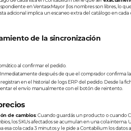
ódigo de cada lista en Contabilium tiene que ser
exactament
respondiente en VentasxMayor (los nombres son libres, lo que
ista adicional implica un escaneo extra del catálogo en cada 
miento de la sincronización
omático al confirmar el pedido.
: Inmediatamente después de que el comprador confirma la
e registran en el historial de logs ERP del pedido. Desde la fi
tentar el envío manualmente con el botón de reintento.
precios
ón de cambios
: Cuando guardás un producto o cuando C
mbios, los SKUs afectados se acumulan en una cola interna.
a esa cola cada 3 minutos y le pide a Contabilium los datos 