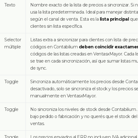
Texto
Nombre exacto de la lista de precios a sincronizar. Si 
usa la lista predeterminada. Ideal para manejar distinta
según el canal de venta. Esta es la
lista principal
que 
clientes sin lista específica.
Selector
Listas extra a sincronizar para clientes con lista de pre
múltiple
códigos en Contabilium
deben coincidir exactame
códigos de las listas creadas en VentasxMayor. Cada li
se trae en cada sincronización, así que sumar listas mu
de sync.
Toggle
Sincroniza automáticamente los precios desde Contabi
desactivado, solo se sincroniza el stock y los precios s
manualmente en VentasxMayor.
Toggle
No sincroniza los niveles de stock desde Contabilium. 
bajo pedido o fabricación y no querés que el stock d
ventas.
Toggle
Los precios enviados al ERP no incluyen IVA adicional. 