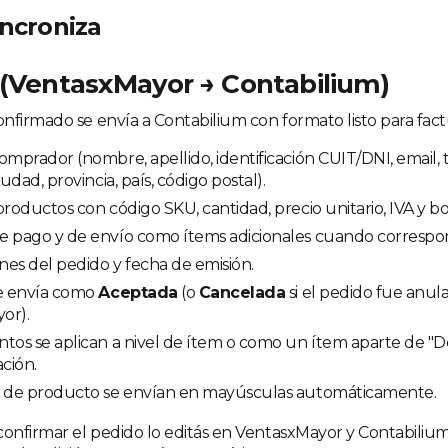
incroniza
(VentasxMayor → Contabilium)
nfirmado se envía a Contabilium con formato listo para fact
omprador (nombre, apellido, identificación CUIT/DNI, email, 
iudad, provincia, país, código postal).
productos con código SKU, cantidad, precio unitario, IVA y bo
e pago y de envío como ítems adicionales cuando correspo
es del pedido y fecha de emisión.
se envía como
Aceptada
(o
Cancelada
si el pedido fue anul
or).
ntos se aplican a nivel de ítem o como un ítem aparte de 
ación.
s de producto se envían en mayúsculas automáticamente.
confirmar el pedido lo editás en VentasxMayor y Contabiliu