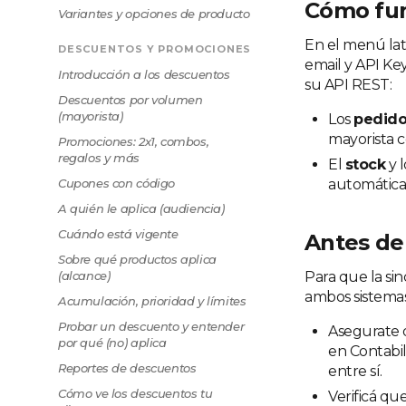
Cómo fu
Variantes y opciones de producto
En el menú lat
DESCUENTOS Y PROMOCIONES
email y API Ke
Introducción a los descuentos
su API REST:
Descuentos por volumen
(mayorista)
Los
pedid
mayorista c
Promociones: 2x1, combos,
regalos y más
El
stock
y 
Cupones con código
automática,
A quién le aplica (audiencia)
Cuándo está vigente
Antes de 
Sobre qué productos aplica
(alcance)
Para que la sin
ambos sistemas
Acumulación, prioridad y límites
Probar un descuento y entender
Asegurate 
por qué (no) aplica
en Contabil
Reportes de descuentos
entre sí.
Cómo ve los descuentos tu
Verificá qu