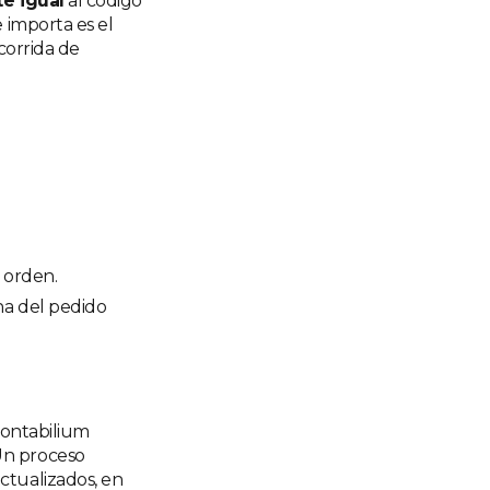
e igual
al código
 importa es el
corrida de
 orden.
cha del pedido
ontabilium
 Un proceso
actualizados, en