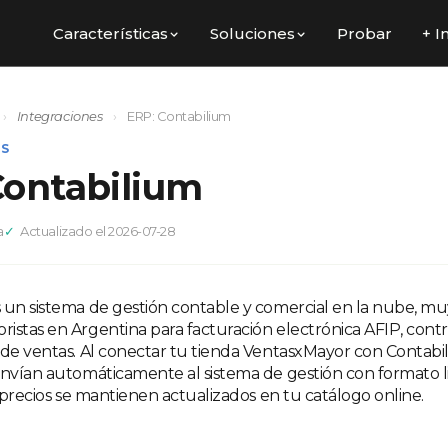
Características
Soluciones
Probar
+ I
›
Integraciones
›
ERP: Contabilium
ES
Contabilium
a
Actualizado el 2026-07-28
 un sistema de gestión contable y comercial en la nube, muy
istas en Argentina para facturación electrónica AFIP, contr
 de ventas. Al conectar tu tienda VentasxMayor con Contabil
envían automáticamente al sistema de gestión con formato lis
s precios se mantienen actualizados en tu catálogo online.