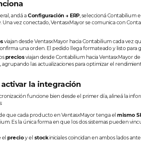
nciona
eral, andá a
Configuración → ERP
, seleccioná Contabilium e
y. Una vez conectado, VentasxMayor se comunica con Contab
os
viajan desde VentasxMayor hacia Contabilium cada vez 
onfirma una orden. El pedido llega formateado y listo para g
los
precios
viajan desde Contabilium hacia VentasxMayor de
 agrupando las actualizaciones para optimizar el rendimient
activar la integración
cronización funcione bien desde el primer día, alineá la inf
:
de que cada producto en VentasxMayor tenga el
mismo SK
ium. Es la única forma en que los dos sistemas pueden vinc
e el
precio
y el
stock
iniciales coincidan en ambos lados ante