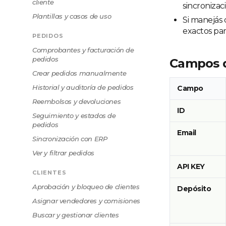
cliente
sincronizac
Plantillas y casos de uso
Si manejás 
exactos para
PEDIDOS
Comprobantes y facturación de
pedidos
Campos d
Crear pedidos manualmente
Historial y auditoría de pedidos
Campo
Reembolsos y devoluciones
ID
Seguimiento y estados de
pedidos
Email
Sincronización con ERP
Ver y filtrar pedidos
API KEY
CLIENTES
Aprobación y bloqueo de clientes
Depósito
Asignar vendedores y comisiones
Buscar y gestionar clientes