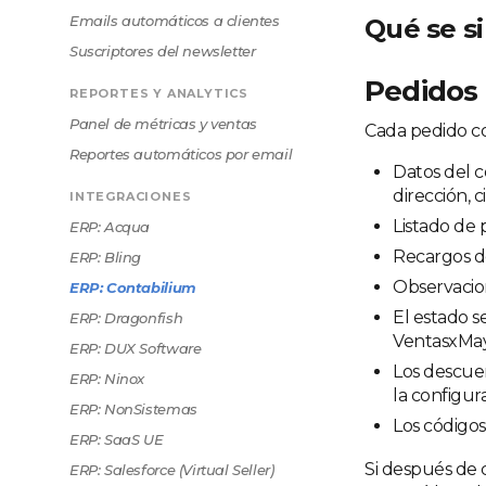
Emails automáticos a clientes
Qué se s
Suscriptores del newsletter
Pedidos 
REPORTES Y ANALYTICS
Panel de métricas y ventas
Cada pedido co
Reportes automáticos por email
Datos del c
dirección, c
INTEGRACIONES
Listado de 
ERP: Acqua
Recargos d
ERP: Bling
Observacion
ERP: Contabilium
El estado 
ERP: Dragonfish
VentasxMay
ERP: DUX Software
Los descue
ERP: Ninox
la configur
ERP: NonSistemas
Los código
ERP: SaaS UE
Si después de 
ERP: Salesforce (Virtual Seller)