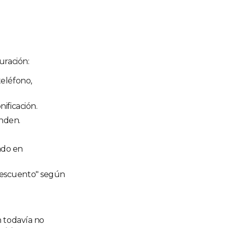
uración:
teléfono,
nificación.
nden.
ado en
"Descuento" según
m todavía no