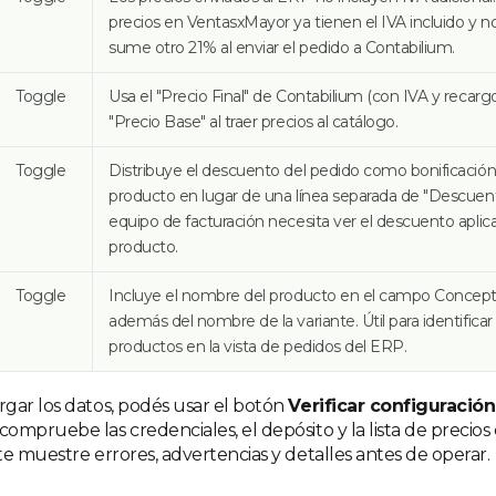
precios en VentasxMayor ya tienen el IVA incluido y 
sume otro 21% al enviar el pedido a Contabilium.
Toggle
Usa el "Precio Final" de Contabilium (con IVA y recargo
"Precio Base" al traer precios al catálogo.
Toggle
Distribuye el descuento del pedido como bonificació
producto en lugar de una línea separada de "Descuento"
equipo de facturación necesita ver el descuento aplic
producto.
Toggle
Incluye el nombre del producto en el campo Concepto
además del nombre de la variante. Útil para identifica
productos en la vista de pedidos del ERP.
gar los datos, podés usar el botón
Verificar configuración
mpruebe las credenciales, el depósito y la lista de precios 
te muestre errores, advertencias y detalles antes de operar.