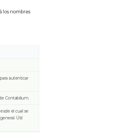
tá los nombres
para autenticar
de Contabilium.
sde el cual se
general. Útil