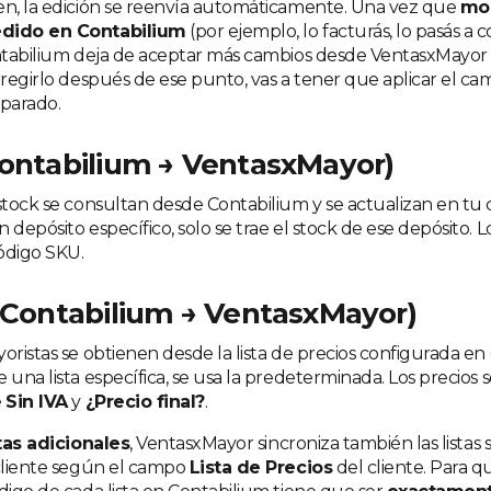
en, la edición se reenvía automáticamente. Una vez que
mod
edido en Contabilium
(por ejemplo, lo facturás, lo pasás a c
ontabilium deja de aceptar más cambios desde VentasxMayor 
rregirlo después de ese punto, vas a tener que aplicar el ca
eparado.
ontabilium → VentasxMayor)
stock se consultan desde Contabilium y se actualizan en tu c
 depósito específico, solo se trae el stock de ese depósito. 
ódigo SKU.
(Contabilium → VentasxMayor)
oristas se obtienen desde la lista de precios configurada en 
 una lista específica, se usa la predeterminada. Los precios
e
Sin IVA
y
¿Precio final?
.
tas adicionales
, VentasxMayor sincroniza también las listas 
 cliente según el campo
Lista de Precios
del cliente. Para q