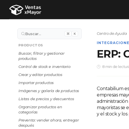
Centro de Ayuda
Buscar…
⌘
K
INTEGRACION
PRODUCTOS
ERP: 
Buscar, filtrar y gestionar
productos
Control de stock e inventario
8 min de lectur
Crear y editar productos
Importar productos
Contabilium es
Imágenes y galería de productos
empresas mayor
Listas de precios y descuentos
administración
Organizar productos en
mayoristas se 
categorías
y el stock y lo
Preventa: vender ahora, entregar
después