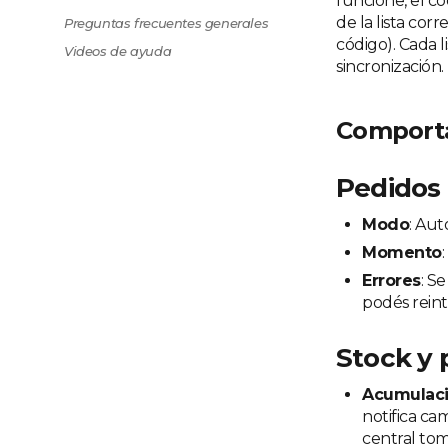
funcione, el c
de la lista cor
Preguntas frecuentes generales
código). Cada l
Videos de ayuda
sincronización.
Comporta
Pedidos
Modo
: Aut
Momento
Errores
: S
podés rein
Stock y 
Acumulaci
notifica ca
central tom