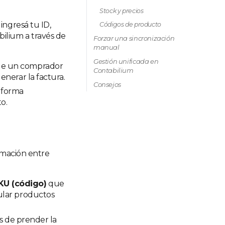
Stock y precios
 ingresá tu ID,
Códigos de producto
ilium a través de
Forzar una sincronización
manual
Gestión unificada en
que un comprador
Contabilium
enerar la factura.
Consejos
 forma
o.
ormación entre
U (código)
que
ular productos
s de prender la