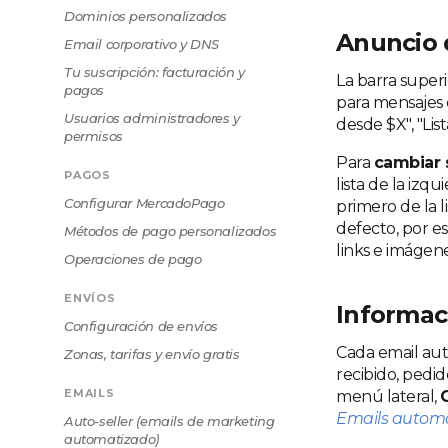
Dominios personalizados
Anuncio 
Email corporativo y DNS
Tu suscripción: facturación y
La barra superi
pagos
para mensajes 
Usuarios administradores y
desde $X", "Lis
permisos
Para
cambiar 
PAGOS
lista de la izq
Configurar MercadoPago
primero de la l
defecto, por e
Métodos de pago personalizados
links e imágene
Operaciones de pago
ENVÍOS
Informac
Configuración de envíos
Cada email aut
Zonas, tarifas y envío gratis
recibido, pedi
EMAILS
menú lateral,
Emails automá
Auto-seller (emails de marketing
automatizado)