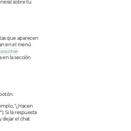
eneral sobre tu
tas que aparecen
ran en el menú
ocio/chat-
a en la sección
botón.
jemplo, "¿Hacen
). Si la respuesta
 dejar el chat