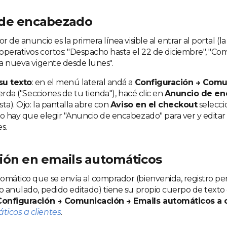
de encabezado
or de anuncio es la primera línea visible al entrar al portal (
operativos cortos: "Despacho hasta el 22 de diciembre", "C
ta nueva vigente desde lunes".
su texto
: en el menú lateral andá a
Configuración → Comu
uierda ("Secciones de tu tienda"), hacé clic en
Anuncio de e
ista). Ojo: la pantalla abre con
Aviso en el checkout
selecci
so hay que elegir "Anuncio de encabezado" para ver y editar
s.
ión en emails automáticos
omático que se envía al comprador (bienvenida, registro pe
do anulado, pedido editado) tiene su propio cuerpo de texto 
Configuración → Comunicación → Emails automáticos a c
ticos a clientes
.