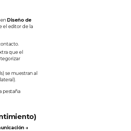
, en
Diseño de
 el editor de la
contacto.
xtra que el
tegorizar
ls) se muestran al
ateral).
la pestaña
entimiento)
unicación →