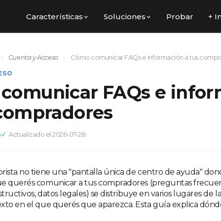
Características
Soluciones
Probar
+ I
›
Cuenta y Acceso
›
Cómo comunicar FAQs e información a tus compr
ESO
comunicar FAQs e infor
 compradores
a
Actualizado el 2026-07-28
rista no tiene una "pantalla única de centro de ayuda" don
ue querés comunicar a tus compradores (preguntas frecuen
structivos, datos legales) se distribuye en varios lugares de 
xto en el que querés que aparezca. Esta guía explica dón