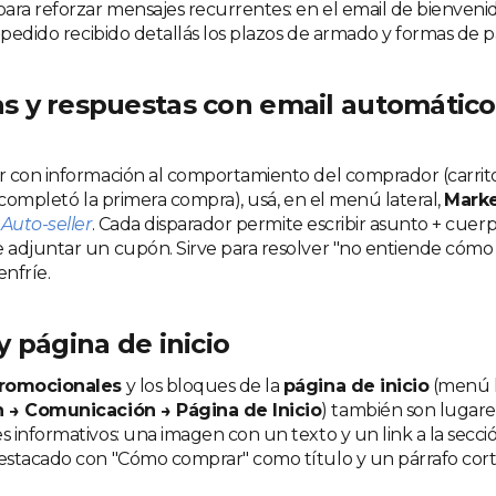
ara reforzar mensajes recurrentes: en el email de bienvenida
 pedido recibido detallás los plazos de armado y formas de p
 y respuestas con email automático
r con información al comportamiento del comprador (carri
 completó la primera compra), usá, en el menú lateral,
Marke
r
Auto-seller
. Cada disparador permite escribir asunto + cuer
adjuntar un cupón. Sirve para resolver "no entiende cómo 
enfríe.
 página de inicio
romocionales
y los bloques de la
página de inicio
(menú l
 → Comunicación → Página de Inicio
) también son lugar
 informativos: una imagen con un texto y un link a la secc
stacado con "Cómo comprar" como título y un párrafo cort