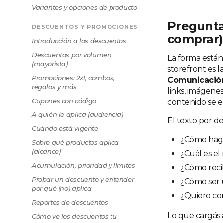
Variantes y opciones de producto
Pregunta
DESCUENTOS Y PROMOCIONES
comprar)
Introducción a los descuentos
Descuentos por volumen
La forma están
(mayorista)
storefront es l
Promociones: 2x1, combos,
Comunicació
regalos y más
links, imágenes,
Cupones con código
contenido se ed
A quién le aplica (audiencia)
El texto por d
Cuándo está vigente
¿Cómo hago
Sobre qué productos aplica
(alcance)
¿Cuál es e
Acumulación, prioridad y límites
¿Cómo reci
Probar un descuento y entender
¿Cómo ser u
por qué (no) aplica
¿Quiero co
Reportes de descuentos
Lo que cargás 
Cómo ve los descuentos tu