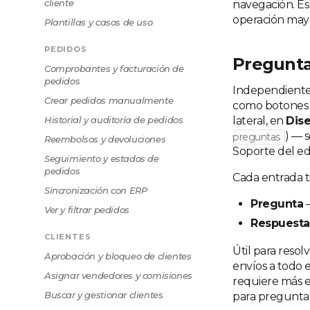
cliente
navegación. Es
operación mayor
Plantillas y casos de uso
PEDIDOS
Pregunta
Comprobantes y facturación de
pedidos
Independiente
Crear pedidos manualmente
como botones 
Historial y auditoría de pedidos
lateral, en
Dise
) — s
preguntas
Reembolsos y devoluciones
Soporte del edi
Seguimiento y estados de
pedidos
Cada entrada t
Sincronización con ERP
Pregunta
—
Ver y filtrar pedidos
Respuesta
CLIENTES
Útil para resol
Aprobación y bloqueo de clientes
envíos a todo el
Asignar vendedores y comisiones
requiere más e
Buscar y gestionar clientes
para preguntas