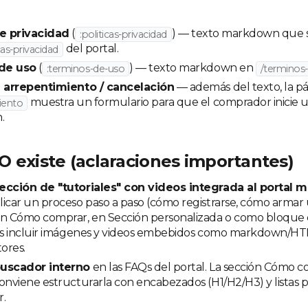
de privacidad
(
) — texto markdown que s
:politicas-privacidad
del portal.
cas-privacidad
de uso
(
) — texto markdown en
:terminos-de-uso
/terminos
e arrepentimiento / cancelación
— además del texto, la p
muestra un formulario para que el comprador inicie u
iento
.
O existe (aclaraciones importantes)
ección de "tutoriales" con videos integrada al portal m
icar un proceso paso a paso (cómo registrarse, cómo armar 
en Cómo comprar, en Sección personalizada o como bloque 
dés incluir imágenes y videos embebidos como markdown/HT
tores.
uscador interno
en las FAQs del portal. La sección Cómo c
onviene estructurarla con encabezados (H1/H2/H3) y listas pa
r.