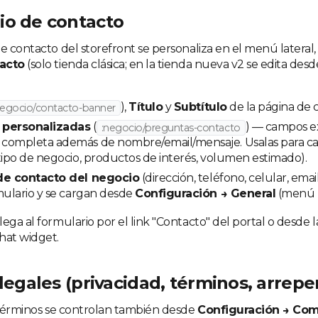
io de contacto
de contacto del storefront se personaliza en el menú lateral
tacto
(solo tienda clásica; en la tienda nueva v2 se edita desde
),
Título
y
Subtítulo
de la página de 
negocio/contacto-banner
 personalizadas
(
) — campos e
:negocio/preguntas-contacto
completa además de nombre/email/mensaje. Usalas para ca
tipo de negocio, productos de interés, volumen estimado).
de contacto del negocio
(dirección, teléfono, celular, emai
mulario y se cargan desde
Configuración → General
(menú l
ega al formulario por el link "Contacto" del portal o desde 
hat widget.
 legales (privacidad, términos, arrep
y términos se controlan también desde
Configuración → Com