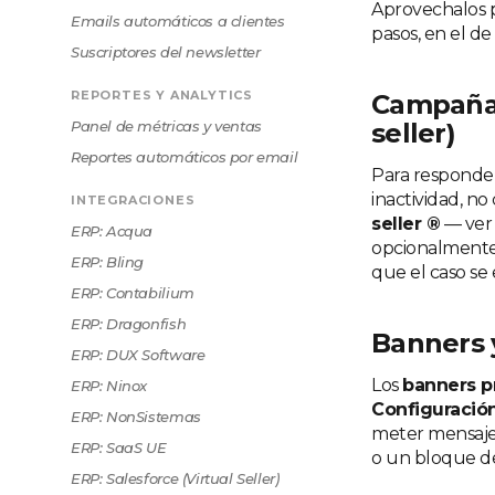
Aprovechalos p
Emails automáticos a clientes
pasos, en el de
Suscriptores del newsletter
REPORTES Y ANALYTICS
Campañas
Panel de métricas y ventas
seller)
Reportes automáticos por email
Para responde
inactividad, no
INTEGRACIONES
seller ®
— ve
ERP: Acqua
opcionalmente 
ERP: Bling
que el caso se 
ERP: Contabilium
ERP: Dragonfish
Banners y
ERP: DUX Software
Los
banners p
ERP: Ninox
Configuración
ERP: NonSistemas
meter mensajes
ERP: SaaS UE
o un bloque de
ERP: Salesforce (Virtual Seller)