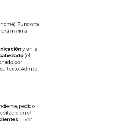
la home). Funciona
ompra mínima
nicación
y, en la
ncabezado
(el
onado por
 su texto. Admite
ndiente, pedido
editable en el
lientes
— ver