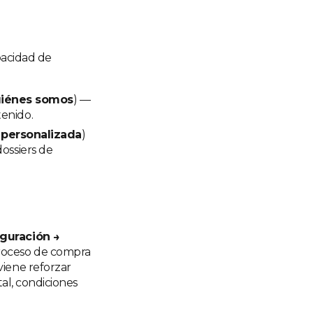
apacidad de
uiénes somos
) —
tenido.
 personalizada
)
dossiers de
guración →
proceso de compra
viene reforzar
tal, condiciones