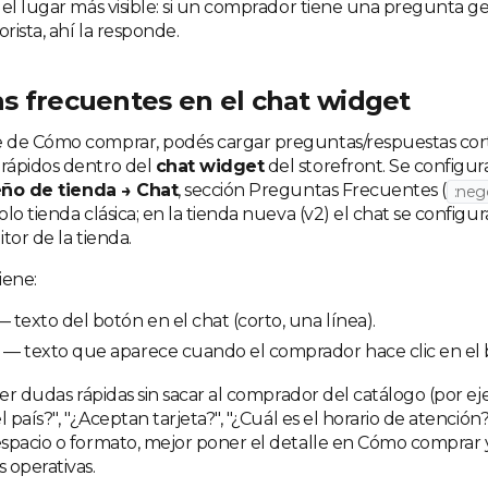
 el lugar más visible: si un comprador tiene una pregunta g
ista, ahí la responde.
s frecuentes en el chat widget
 de Cómo comprar, podés cargar preguntas/respuestas cor
rápidos dentro del
chat widget
del storefront. Se configu
ño de tienda → Chat
, sección Preguntas Frecuentes (
:neg
olo tienda clásica; en la tienda nueva (v2) el chat se configur
tor de la tienda.
iene:
 texto del botón en el chat (corto, una línea).
— texto que aparece cuando el comprador hace clic en el 
ver dudas rápidas sin sacar al comprador del catálogo (por e
 país?", "¿Aceptan tarjeta?", "¿Cuál es el horario de atención?"
spacio o formato, mejor poner el detalle en Cómo comprar y
 operativas.