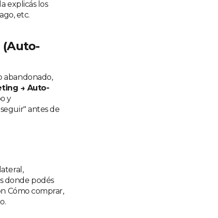
 explicás los
ago, etc.
 (Auto-
to abandonado,
ting → Auto-
po y
seguir" antes de
ateral,
es donde podés
ión Cómo comprar,
o.