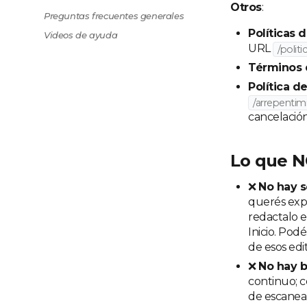
Otros
:
Preguntas frecuentes generales
Políticas 
Videos de ayuda
URL
/politi
Términos 
Política d
/arrepentim
cancelación
Lo que N
❌
No hay s
querés expl
redactalo 
Inicio. Po
de esos edi
❌
No hay b
continuo; c
de escanea