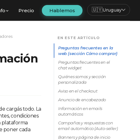
🇺🇾
Uruguay
nfo
Precio
Hablemos
adores
EN ESTE ARTÍCULO
Preguntas frecuentes en la
web (sección Cómo comprar)
mación
Preguntas frecuentes en el
chat widget
Quiénes somos y sección
personalizada
Aviso en el checkout
Anuncio de encabezado
de cargás todo. La
Información en emails
automáticos
tes, condiciones
la plataforma
Campañas y respuestas con
email automático (Auto-seller)
de poner cada
Banners y página de inicio