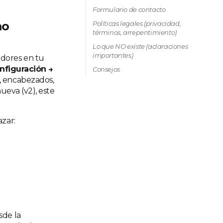
Formulario de contacto
mo
Políticas legales (privacidad,
términos, arrepentimiento)
Lo que NO existe (aclaraciones
importantes)
adores en tu
nfiguración →
Consejos
as, encabezados,
nueva (v2), este
azar:
sde la