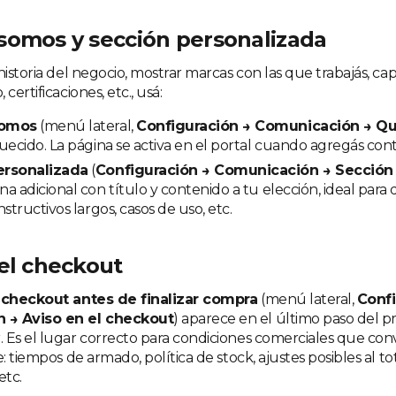
somos y sección personalizada
historia del negocio, mostrar marcas con las que trabajás, c
certificaciones, etc., usá:
somos
(menú lateral,
Configuración → Comunicación → Q
uecido. La página se activa en el portal cuando agregás con
ersonalizada
(
Configuración → Comunicación → Sección
a adicional con título y contenido a tu elección, ideal para 
structivos largos, casos de uso, etc.
 el checkout
 checkout antes de finalizar compra
(menú lateral,
Confi
 → Aviso en el checkout
) aparece en el último paso del 
 Es el lugar correcto para condiciones comerciales que con
e: tiempos de armado, política de stock, ajustes posibles al to
etc.