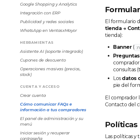
Google Shopping y Analytics
Formular
Integración con ERP
El formulario 
Publicidad y redes sociales
tienda → Con
WhatsApp en VentasxMayor
tienda):
HERRAMIENTAS
Banner
(
:
Asistente AI (soporte integrado)
Preguntas
Cupones de descuento
comprador 
Operaciones masivas (precios,
consultas (
stock)
Los
datos 
pie del for
CUENTA Y ACCESO
Crear cuenta
El comprador ll
Cómo comunicar FAQs e
Contacto del c
información a tus compradores
El panel de administración y su
Políticas
menú
Iniciar sesión y recuperar
Las políticas 
contraseña