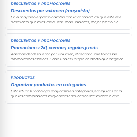
DESCUENTOS Y PROMOCIONES
Descuentos por volumen (mayorista)
En el mayoreo el precio cambia con la cantidad, así que este es el
descuento que más vas a usar: más unidades, mejor precio. Se
configura con niveles (también llamados escalas o tramos): definís
umbra
DESCUENTOS Y PROMOCIONES
Promociones: 2x1, combos, regalos y más
Además del descuento por volumen, el motor cubre todas las
promociones clásicas. Cada una es un tipo de efecto que elegís en
el último paso del asistente. Acá están todas, con cuándo conviene
cada una
PRODUCTOS
Organizar productos en categorías
Estructurá tu catálogo mayorista en categorías jerárquicas para
que los compradores mayoristas encuentren fácilmente lo que
buscan. Una buena organización por categorías agiliza el proceso
de compra y