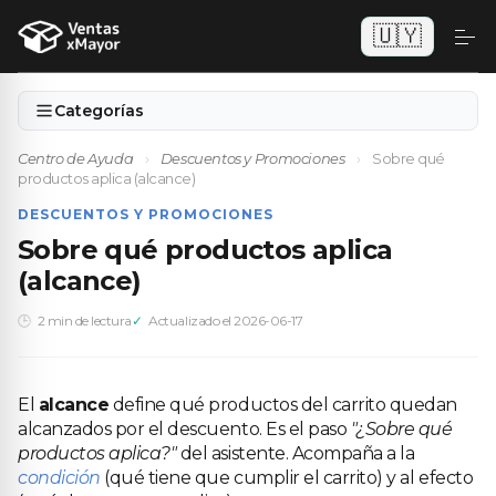
🇺🇾
Categorías
Centro de Ayuda
›
Descuentos y Promociones
›
Sobre qué
productos aplica (alcance)
DESCUENTOS Y PROMOCIONES
Sobre qué productos aplica
(alcance)
2 min de lectura
Actualizado el 2026-06-17
El
alcance
define qué productos del carrito quedan
alcanzados por el descuento. Es el paso
"¿Sobre qué
productos aplica?"
del asistente. Acompaña a la
condición
(qué tiene que cumplir el carrito) y al efecto