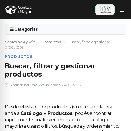
🇺🇾
Categorías
Centro de Ayuda
›
Productos
›
Buscar, filtrar y gestionar
productos
PRODUCTOS
Buscar, filtrar y gestionar
productos
3 min de lectura
Actualizado el 2026-07-28
Desde el listado de productos (en el menú lateral,
andá a
Catálogo → Productos
) podés encontrar
rápidamente cualquier artículo de tu catálogo
mayorista usando filtros, búsqueda y ordenamiento.