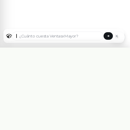
☀
Seleccionar país
🇦🇷
Argentina
🇧🇷
Brasil
🇵🇾
Paraguay
Plataforma eCommerce B2B hecha para Mayoristas,
Importadores, Distribuidoras y Fabricantes.
🇺🇸
United States
Asesorate Gratis Con un Experto