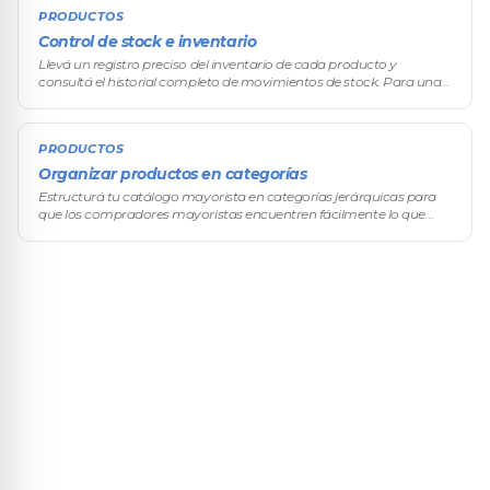
PRODUCTOS
Control de stock e inventario
Llevá un registro preciso del inventario de cada producto y
consultá el historial completo de movimientos de stock. Para una
operación mayorista, el control de inventario es crítico: tus
compradores m
PRODUCTOS
Organizar productos en categorías
Estructurá tu catálogo mayorista en categorías jerárquicas para
que los compradores mayoristas encuentren fácilmente lo que
buscan. Una buena organización por categorías agiliza el proceso
de compra y