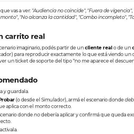
 que vas a ver:
"Audiencia no coincide"
,
"Fuera de vigencia"
,
l monto"
,
"No alcanza la cantidad"
,
"Combo incompleto"
,
"T
 carrito real
enario imaginario, podés partir de un
cliente real
o de un
ficador) para reproducir exactamente lo que está viendo un 
ver un ticket de soporte del tipo "no me aparece el descuen
comendado
la y guardala.
Probar
(o desde el Simulador), armá el escenario donde
deb
e aplica con el monto correcto.
scenario donde
no
debería aplicar y confirmá que queda exc
ecto.
activala.