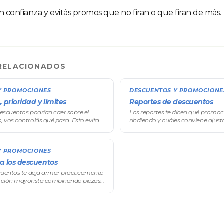
n confianza y evitás promos que no firan o que firan de más.
RELACIONADOS
Y PROMOCIONES
DESCUENTOS Y PROMOCIONE
prioridad y límites
Reportes de descuentos
escuentos podrían caer sobre el
Los reportes te dicen qué promoc
 vos controlás qué pasa. Esto evita
rindiendo y cuáles conviene ajust
facturación y te deja diseñar promos
menú lateral, andá a Catálogo → D
binables a gusto.
solo con el motor de descuentos h
Y PROMOCIONES
 a los descuentos
cuentos te deja armar prácticamente
oción mayorista combinando piezas
ar los precios producto por producto.
nto por volumen —el corazón del