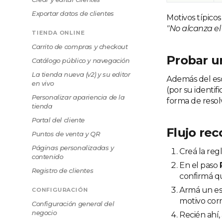
Exportar datos de clientes
Motivos típicos
"No alcanza e
TIENDA ONLINE
Carrito de compras y checkout
Probar un
Catálogo público y navegación
La tienda nueva (v2) y su editor
Además del esc
en vivo
(por su identi
Personalizar apariencia de la
forma de resol
tienda
Portal del cliente
Flujo re
Puntos de venta y QR
Páginas personalizadas y
Creá la reg
contenido
En el paso
Registro de clientes
confirmá qu
Armá un e
CONFIGURACIÓN
motivo corr
Configuración general del
negocio
Recién ahí, 