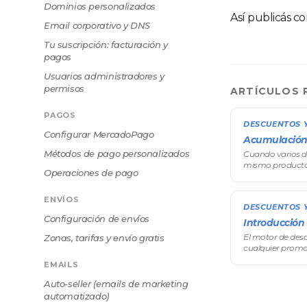
Dominios personalizados
Así publicás co
Email corporativo y DNS
Tu suscripción: facturación y
pagos
Usuarios administradores y
permisos
ARTÍCULOS 
PAGOS
DESCUENTOS 
Configurar MercadoPago
Acumulación, 
Métodos de pago personalizados
Cuando varios d
mismo producto,
Operaciones de pago
sorpresas en la 
exclusivas o com
ENVÍOS
DESCUENTOS 
Configuración de envíos
Introducción
El motor de des
Zonas, tarifas y envío gratis
cualquier prom
simples, sin toc
EMAILS
Desde el descue
Auto-seller (emails de marketing
automatizado)