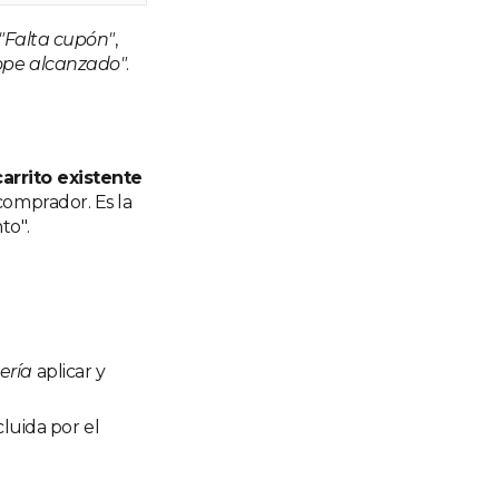
"Falta cupón"
,
ope alcanzado"
.
carrito existente
comprador. Es la
to".
ería
aplicar y
luida por el