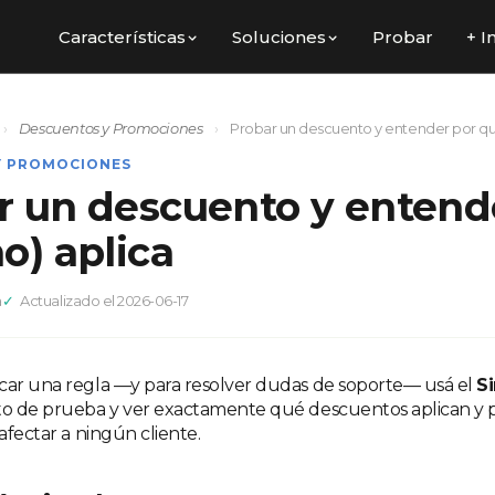
Características
Soluciones
Probar
+ I
›
Descuentos y Promociones
›
Probar un descuento y entender por qué
Y PROMOCIONES
r un descuento y entend
o) aplica
a
Actualizado el 2026-06-17
car una regla —y para resolver dudas de soporte— usá el
S
to de prueba y ver exactamente qué descuentos aplican y po
 afectar a ningún cliente.