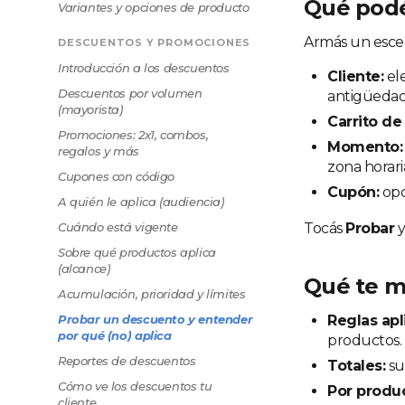
Qué podé
Variantes y opciones de producto
Armás un esce
DESCUENTOS Y PROMOCIONES
Introducción a los descuentos
Cliente:
ele
Descuentos por volumen
antigüedad,
(mayorista)
Carrito de
Promociones: 2x1, combos,
Momento:
regalos y más
zona horari
Cupones con código
Cupón:
opc
A quién le aplica (audiencia)
Cuándo está vigente
Tocás
Probar
y
Sobre qué productos aplica
(alcance)
Qué te m
Acumulación, prioridad y límites
Probar un descuento y entender
Reglas apl
por qué (no) aplica
productos.
Reportes de descuentos
Totales:
su
Cómo ve los descuentos tu
Por produc
cliente