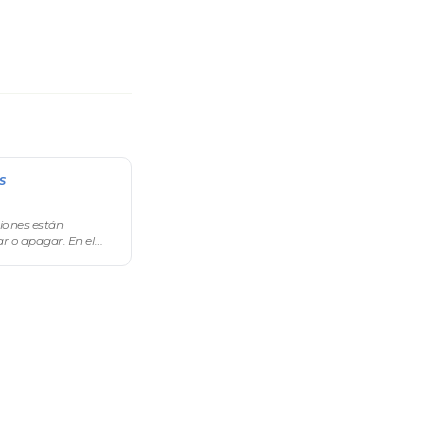
S
iones están
ar o apagar. En el
escuentos (visible
abilitado), entrá a