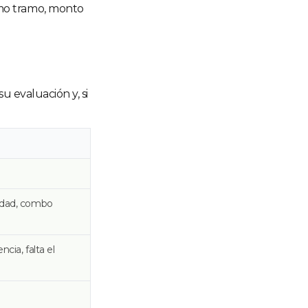
imo tramo, monto
su evaluación y, si
tidad, combo
cia, falta el