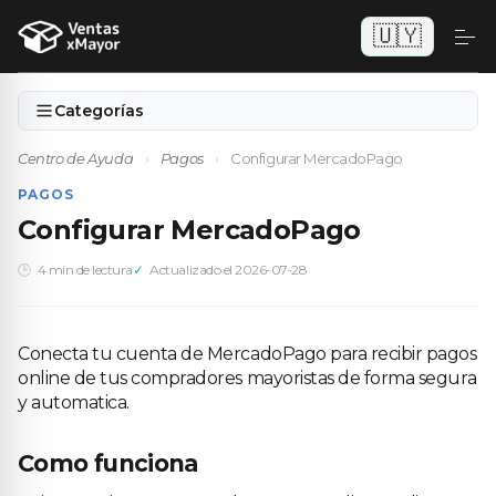
🇺🇾
Categorías
Centro de Ayuda
›
Pagos
›
Configurar MercadoPago
PAGOS
Configurar MercadoPago
4 min de lectura
Actualizado el 2026-07-28
Conecta tu cuenta de MercadoPago para recibir pagos
online de tus compradores mayoristas de forma segura
y automatica.
Como funciona