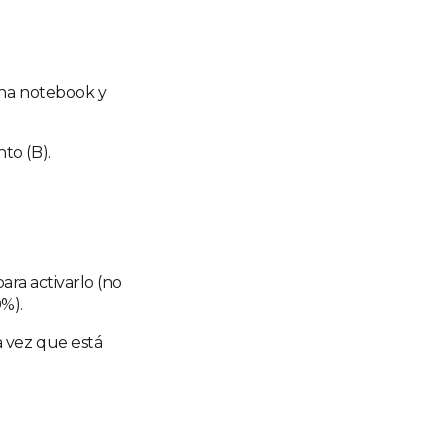
una notebook y
to (B).
ara activarlo (no
0%).
a vez que está