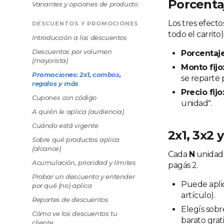
Porcentaj
Variantes y opciones de producto
Los tres efecto
DESCUENTOS Y PROMOCIONES
todo el carrito)
Introducción a los descuentos
Descuentos por volumen
Porcentaje
(mayorista)
Monto fijo
Promociones: 2x1, combos,
se reparte 
regalos y más
Precio fijo
Cupones con código
unidad".
A quién le aplica (audiencia)
Cuándo está vigente
2x1, 3x2 
Sobre qué productos aplica
(alcance)
Cada
N
unidad
Acumulación, prioridad y límites
pagás 2.
Probar un descuento y entender
Puede apli
por qué (no) aplica
artículo).
Reportes de descuentos
Elegís sob
Cómo ve los descuentos tu
barato grati
cliente