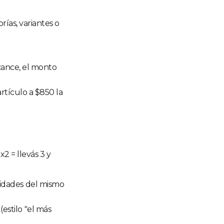
rías, variantes o
lcance, el monto
artículo a $850 la
x2 = llevás 3 y
idades del mismo
(estilo "el más