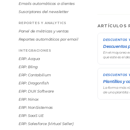
Emails automáticos a clientes
Suscriptores del newsletter
REPORTES Y ANALYTICS
ARTÍCULOS 
Panel de métricas y ventas
Reportes automáticos por email
DESCUENTOS 
Descuentos p
INTEGRACIONES
En el mayoreo el
que este es el d
ERP: Acqua
unidades, mejor 
(también llamad
ERP: Bling
ERP: Contabilium
DESCUENTOS 
Plantillas y 
ERP: Dragonfish
La forma más rá
ERP: DUX Software
de una plantill
después ajustás 
ERP: Ninox
descuento elegís 
precarg
ERP: NonSistemas
ERP: SaaS UE
ERP: Salesforce (Virtual Seller)