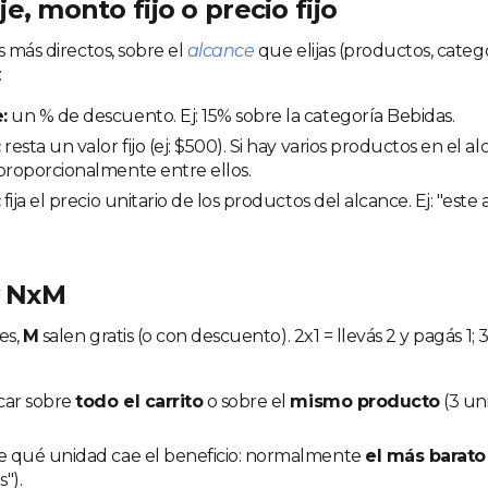
e, monto fijo o precio fijo
s más directos, sobre el
alcance
que elijas (productos, catego
:
:
un % de descuento. Ej: 15% sobre la categoría Bebidas.
:
resta un valor fijo (ej: $500). Si hay varios productos en el a
proporcionalmente entre ellos.
:
fija el precio unitario de los productos del alcance. Ej: "este 
y NxM
es,
M
salen gratis (o con descuento). 2x1 = llevás 2 y pagás 1; 3
car sobre
todo el carrito
o sobre el
mismo producto
(3 un
re qué unidad cae el beneficio: normalmente
el más barato
s").