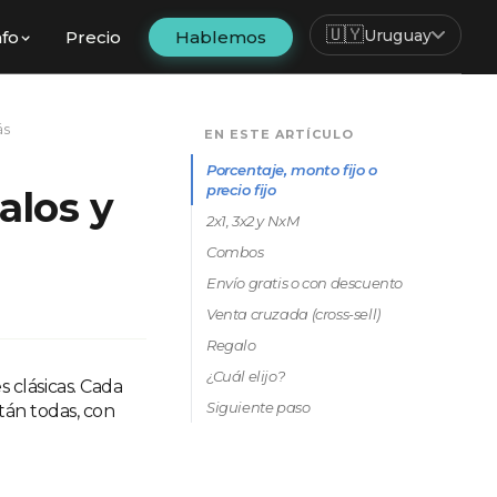
🇺🇾
Uruguay
nfo
Precio
Hablemos
ás
EN ESTE ARTÍCULO
Porcentaje, monto fijo o
precio fijo
alos y
2x1, 3x2 y NxM
Combos
Envío gratis o con descuento
Venta cruzada (cross-sell)
Regalo
¿Cuál elijo?
 clásicas. Cada
Siguiente paso
tán todas, con