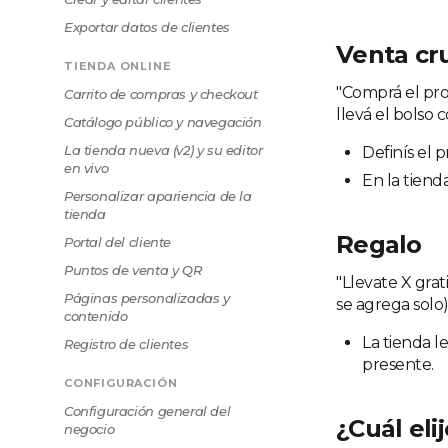
Exportar datos de clientes
Venta cru
TIENDA ONLINE
"Comprá el pro
Carrito de compras y checkout
llevá el bolso 
Catálogo público y navegación
La tienda nueva (v2) y su editor
Definís el 
en vivo
En la tien
Personalizar apariencia de la
tienda
Regalo
Portal del cliente
Puntos de venta y QR
"Llevate X grati
Páginas personalizadas y
se agrega solo)
contenido
La tienda l
Registro de clientes
presente.
CONFIGURACIÓN
Configuración general del
¿Cuál eli
negocio