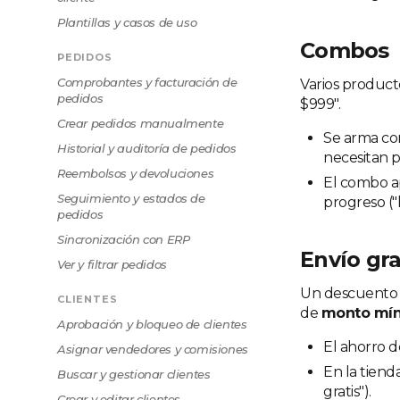
Plantillas y casos de uso
Combos
PEDIDOS
Comprobantes y facturación de
Varios product
pedidos
$999".
Crear pedidos manualmente
Se arma c
Historial y auditoría de pedidos
necesitan 
Reembolsos y devoluciones
El combo a
Seguimiento y estados de
progreso ("l
pedidos
Sincronización con ERP
Envío gr
Ver y filtrar pedidos
Un descuento s
CLIENTES
de
monto mí
Aprobación y bloqueo de clientes
El ahorro 
Asignar vendedores y comisiones
En la tienda
Buscar y gestionar clientes
gratis").
Crear y editar clientes