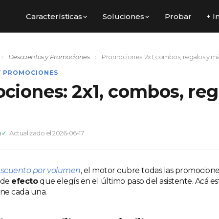
Características
Soluciones
Probar
+ I
›
Descuentos y Promociones
›
Promociones: 2x1, combos, regalos y m
Y PROMOCIONES
ciones: 2x1, combos, reg
a
Actualizado el 2026-06-17
scuento por volumen
, el motor cubre todas las promociones
 de
efecto
que elegís en el último paso del asistente. Acá es
ne cada una.