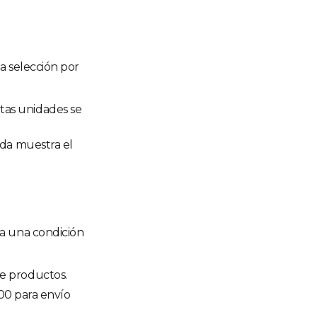
ta selección por
ntas unidades se
enda muestra el
 a una condición
de productos.
000 para envío