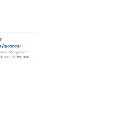
S
 (alcance)
el carrito quedan
l paso "¿Sobre qué
. Acompaña a la
 carrito) y al