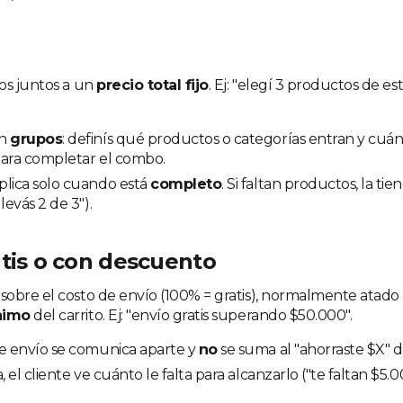
os juntos a un
precio total fijo
. Ej: "elegí 3 productos de es
on
grupos
: definís qué productos o categorías entran y cuá
para completar el combo.
plica solo cuando está
completo
. Si faltan productos, la ti
levás 2 de 3").
atis o con descuento
obre el costo de envío (100% = gratis), normalmente atado
nimo
del carrito. Ej: "envío gratis superando $50.000".
de envío se comunica aparte y
no
se suma al "ahorraste $X" 
, el cliente ve cuánto le falta para alcanzarlo ("te faltan $5.