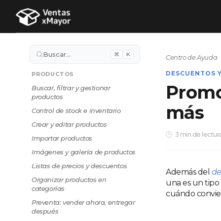
Buscar…
⌘
K
Centro de Ayuda
DESCUENTOS 
PRODUCTOS
Promo
Buscar, filtrar y gestionar
productos
más
Control de stock e inventario
Crear y editar productos
3 min de lectur
Importar productos
Imágenes y galería de productos
Listas de precios y descuentos
Además del
de
Organizar productos en
una es un tipo
categorías
cuándo convie
Preventa: vender ahora, entregar
después