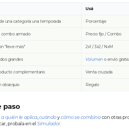
Usá
o de una categoría una temporada
Porcentaje
un combo armado
Precio fijo / Combo
n "lleve más"
2x1 / 3x2 / NxM
idos grandes
Volumen
o envío grati
oducto complementario
Venta cruzada
n obsequio
Regalo
e paso
n
a quién le aplica
,
cuándo
y
cómo se combina
con otras pr
car, probala en el
Simulador
.