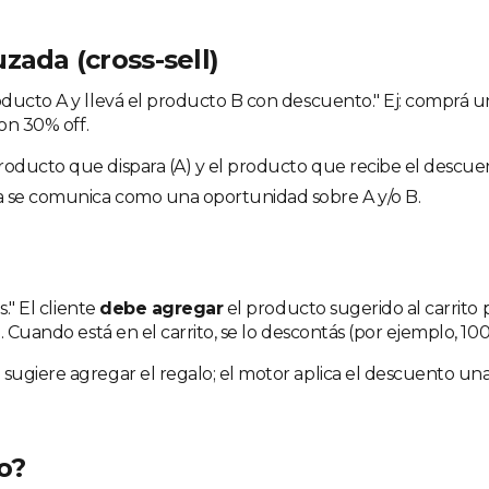
zada (cross-sell)
ducto A y llevá el producto B con descuento." Ej: comprá 
con 30% off.
producto que dispara (A) y el producto que recibe el descuen
da se comunica como una oportunidad sobre A y/o B.
s." El cliente
debe agregar
el producto sugerido al carrito p
. Cuando está en el carrito, se lo descontás (por ejemplo, 10
e sugiere agregar el regalo; el motor aplica el descuento un
jo?