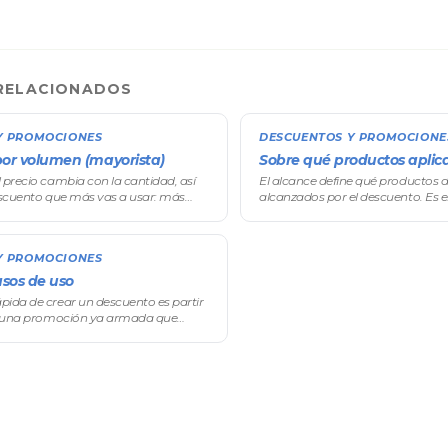
RELACIONADOS
Y PROMOCIONES
DESCUENTOS Y PROMOCIONE
or volumen (mayorista)
Sobre qué productos aplica
 precio cambia con la cantidad, así
El alcance define qué productos d
escuento que más vas a usar: más
alcanzados por el descuento. Es e
precio. Se configura con niveles
productos aplica?" del asistente
os escalas o tramos): definís umbra
condición (qué tiene que cumplir el
Y PROMOCIONES
casos de uso
pida de crear un descuento es partir
a: una promoción ya armada que
a tu gusto. Al hacer Nuevo
una plantilla y el asistente queda