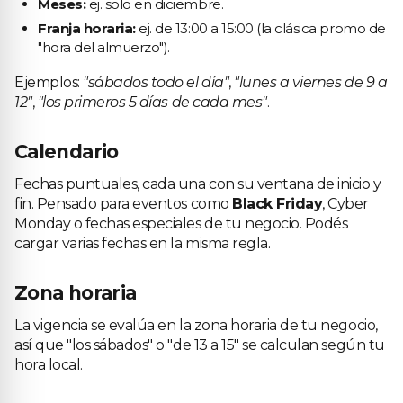
Meses:
ej. solo en diciembre.
Franja horaria:
ej. de 13:00 a 15:00 (la clásica promo de
"hora del almuerzo").
Ejemplos:
"sábados todo el día"
,
"lunes a viernes de 9 a
12"
,
"los primeros 5 días de cada mes"
.
Calendario
Fechas puntuales, cada una con su ventana de inicio y
fin. Pensado para eventos como
Black Friday
, Cyber
Monday o fechas especiales de tu negocio. Podés
cargar varias fechas en la misma regla.
Zona horaria
La vigencia se evalúa en la zona horaria de tu negocio,
así que "los sábados" o "de 13 a 15" se calculan según tu
hora local.