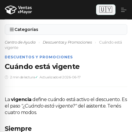
🇺🇾
Categorías
Centro de Ayuda
›
Descuentos y Promociones
›
Cuándo está
vigente
DESCUENTOS Y PROMOCIONES
Cuándo está vigente
2 min de lectura
Actualizado el 2026-06-17
La
vigencia
define cuándo está activo el descuento. Es
el paso
"¿Cuándo está vigente?"
del asistente. Tenés
cuatro modos.
Siempre