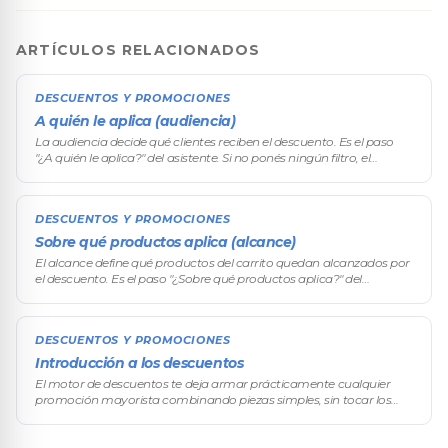
ARTÍCULOS RELACIONADOS
DESCUENTOS Y PROMOCIONES
A quién le aplica (audiencia)
La audiencia decide qué clientes reciben el descuento. Es el paso
"¿A quién le aplica?" del asistente. Si no ponés ningún filtro, el
descuento alcanza a cualquier cliente que cumpla el resto de las co
DESCUENTOS Y PROMOCIONES
Sobre qué productos aplica (alcance)
El alcance define qué productos del carrito quedan alcanzados por
el descuento. Es el paso "¿Sobre qué productos aplica?" del
asistente. Acompaña a la condición (qué tiene que cumplir el
carrito) y al
DESCUENTOS Y PROMOCIONES
Introducción a los descuentos
El motor de descuentos te deja armar prácticamente cualquier
promoción mayorista combinando piezas simples, sin tocar los
precios producto por producto. Desde el descuento por volumen —
el corazón del