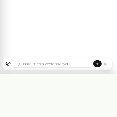
☀
Seleccionar país
🇦🇷
Argentina
🇧🇷
Brasil