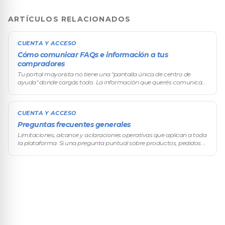
ARTÍCULOS RELACIONADOS
CUENTA Y ACCESO
Cómo comunicar FAQs e información a tus
compradores
Tu portal mayorista no tiene una "pantalla única de centro de
ayuda" donde cargás todo. La información que querés comunicar
a tus compradores (preguntas frecuentes, condiciones
comerciales, instructiv
CUENTA Y ACCESO
Preguntas frecuentes generales
Limitaciones, alcance y aclaraciones operativas que aplican a toda
la plataforma. Si una pregunta puntual sobre productos, pedidos o
clientes existe en su sección específica, esa sección manda; este d