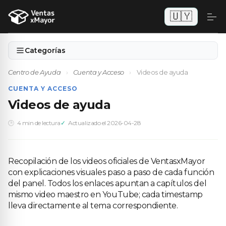
🇺🇾
Categorías
Centro de Ayuda
›
Cuenta y Acceso
›
Videos de ayuda
CUENTA Y ACCESO
Videos de ayuda
4 min de lectura
Actualizado el 2026-04-28
Recopilación de los videos oficiales de VentasxMayor
con explicaciones visuales paso a paso de cada función
del panel. Todos los enlaces apuntan a capítulos del
mismo video maestro en YouTube; cada timestamp
lleva directamente al tema correspondiente.