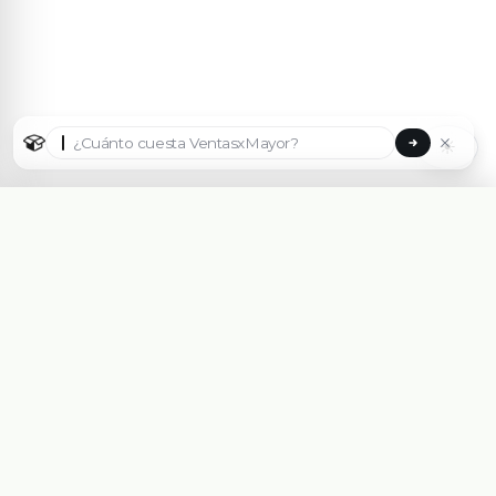
☀
Seleccionar país
🇦🇷
Argentina
🇧🇷
Brasil
🇵🇾
Paraguay
Plataforma eCommerce B2B hecha para Mayoristas,
Importadores, Distribuidoras y Fabricantes.
🇺🇸
United States