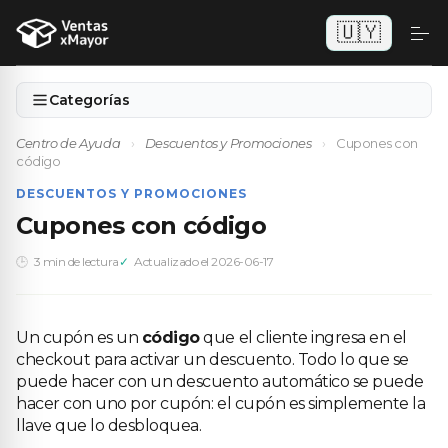
🇺🇾
Categorías
Centro de Ayuda
›
Descuentos y Promociones
›
Cupones con
código
DESCUENTOS Y PROMOCIONES
Cupones con código
3 min de lectura
Actualizado el 2026-06-17
Un cupón es un
código
que el cliente ingresa en el
checkout para activar un descuento. Todo lo que se
puede hacer con un descuento automático se puede
hacer con uno por cupón: el cupón es simplemente la
llave que lo desbloquea.