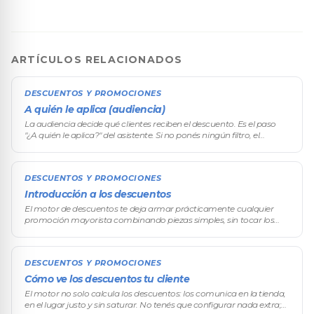
ARTÍCULOS RELACIONADOS
DESCUENTOS Y PROMOCIONES
A quién le aplica (audiencia)
La audiencia decide qué clientes reciben el descuento. Es el paso
"¿A quién le aplica?" del asistente. Si no ponés ningún filtro, el
descuento alcanza a cualquier cliente que cumpla el resto de las co
DESCUENTOS Y PROMOCIONES
Introducción a los descuentos
El motor de descuentos te deja armar prácticamente cualquier
promoción mayorista combinando piezas simples, sin tocar los
precios producto por producto. Desde el descuento por volumen —
el corazón del
DESCUENTOS Y PROMOCIONES
Cómo ve los descuentos tu cliente
El motor no solo calcula los descuentos: los comunica en la tienda,
en el lugar justo y sin saturar. No tenés que configurar nada extra;