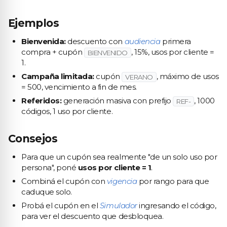
Ejemplos
Bienvenida:
descuento con
audiencia
primera
compra + cupón
, 15%, usos por cliente =
BIENVENIDO
1.
Campaña limitada:
cupón
, máximo de usos
VERANO
= 500, vencimiento a fin de mes.
Referidos:
generación masiva con prefijo
, 1000
REF-
códigos, 1 uso por cliente.
Consejos
Para que un cupón sea realmente "de un solo uso por
persona", poné
usos por cliente = 1
.
Combiná el cupón con
vigencia
por rango para que
caduque solo.
Probá el cupón en el
Simulador
ingresando el código,
para ver el descuento que desbloquea.