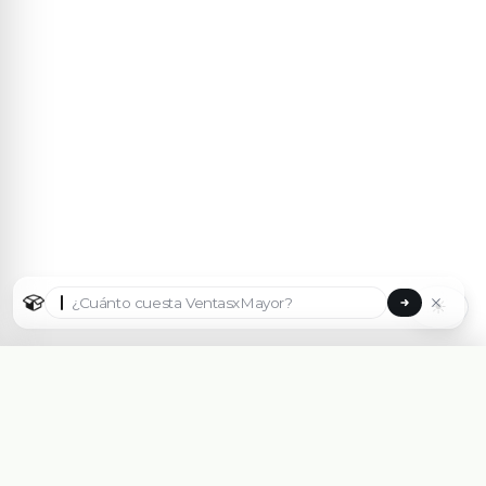
☀
Seleccionar país
🇦🇷
Argentina