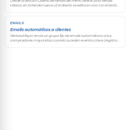
Desde la sección Diseño de tienda del menú lateral (solo tienda
clásica; en la tienda nueva v2 el diseño se edita en vivo con el botón
EDITAR TIENDA) podés adaptar la apariencia visual de tu portal
ma
EMAILS
Emails automáticos a clientes
VentasxMayor envía un grupo fijo de emails automáticos a tus
compradores mayoristas cuando suceden eventos clave (registro,
pedido recibido, pedido editado, etc.). El contenido de cada email se
edita