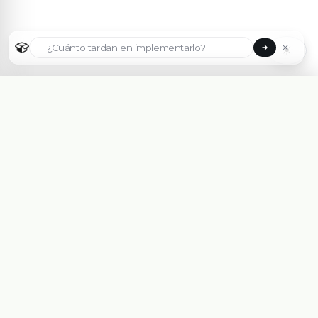
☀
Seleccionar país
🇦🇷
Argentina
🇧🇷
Brasil
🇵🇾
Paraguay
Plataforma eCommerce B2B hecha para Mayoristas,
Importadores, Distribuidoras y Fabricantes.
🇺🇸
United States
Asesorate Gratis Con un Experto
🇨🇱
Chile