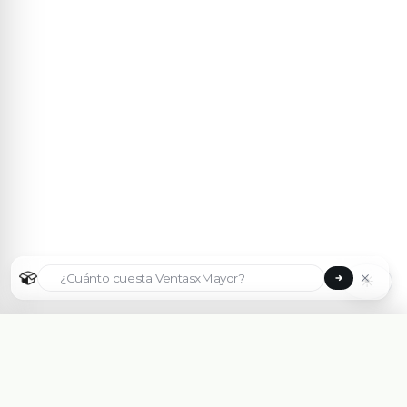
☀
Seleccionar país
🇦🇷
Argentina