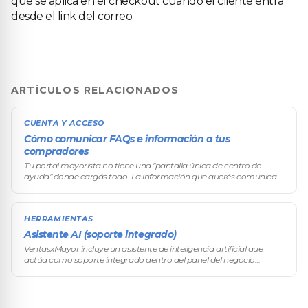
que se aplica en el checkout cuando el cliente entra
desde el link del correo.
ARTÍCULOS RELACIONADOS
CUENTA Y ACCESO
Cómo comunicar FAQs e información a tus
compradores
Tu portal mayorista no tiene una "pantalla única de centro de
ayuda" donde cargás todo. La información que querés comunicar
a tus compradores (preguntas frecuentes, condiciones
comerciales, instructiv
HERRAMIENTAS
Asistente AI (soporte integrado)
VentasxMayor incluye un asistente de inteligencia artificial que
actúa como soporte integrado dentro del panel del negocio
mayorista. Es un chat por texto al que podés consultarle dudas
sobre cómo usa