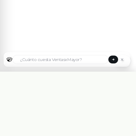
☀
Seleccionar país
🇦🇷
Argentina
🇧🇷
Brasil
🇵🇾
Paraguay