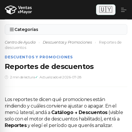
🇺🇾
Categorías
Centro de Ayuda
›
Descuentos y Promociones
›
Reportes de
descuentos
DESCUENTOS Y PROMOCIONES
Reportes de descuentos
2 min de lectura
Actualizado el 2026-07-28
Los reportes te dicen qué promociones están
rindiendo y cuáles conviene ajustar o apagar. En el
menú lateral, andá a
Catálogo → Descuentos
(visible
solo con el motor de descuentos habilitado), entrá a
Reportes
y elegí el período que querés analizar.