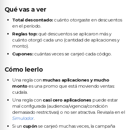
Qué vas a ver
Total descontado:
cuánto otorgaste en descuentos
en el período.
Reglas top:
qué descuentos se aplicaron más y
cuánto otorgó cada uno (cantidad de aplicaciones y
monto).
Cupones:
cuántas veces se canjeó cada código.
Cómo leerlo
Una regla con
muchas aplicaciones y mucho
monto
es una promo que está moviendo ventas:
cuidala.
Una regla con
casi cero aplicaciones
puede estar
mal configurada (audiencia/vigencia/condición
demasiado restrictivas) o no ser atractiva. Revisala en el
Simulador
.
Si un
cupón
se canjeó muchas veces, la campaña