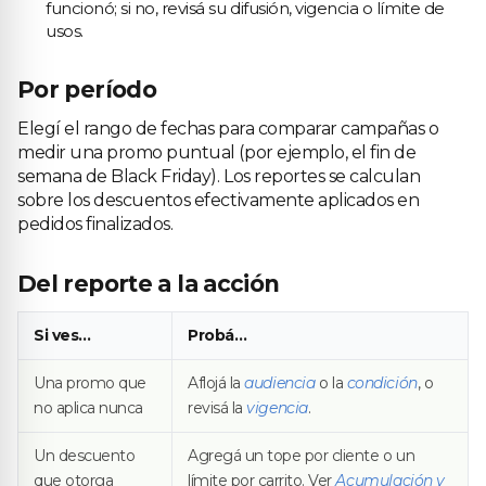
funcionó; si no, revisá su difusión, vigencia o límite de
usos.
Por período
Elegí el rango de fechas para comparar campañas o
medir una promo puntual (por ejemplo, el fin de
semana de Black Friday). Los reportes se calculan
sobre los descuentos efectivamente aplicados en
pedidos finalizados.
Del reporte a la acción
Si ves…
Probá…
Una promo que
Aflojá la
audiencia
o la
condición
, o
no aplica nunca
revisá la
vigencia
.
Un descuento
Agregá un tope por cliente o un
que otorga
límite por carrito. Ver
Acumulación y