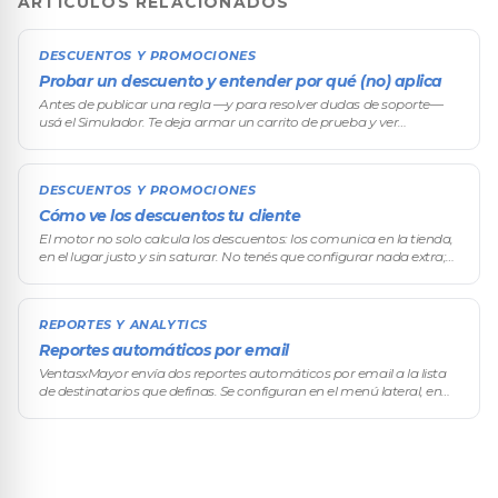
ARTÍCULOS RELACIONADOS
DESCUENTOS Y PROMOCIONES
Probar un descuento y entender por qué (no) aplica
Antes de publicar una regla —y para resolver dudas de soporte—
usá el Simulador. Te deja armar un carrito de prueba y ver
exactamente qué descuentos aplican y por qué, sin tocar datos
reales ni afecta
DESCUENTOS Y PROMOCIONES
Cómo ve los descuentos tu cliente
El motor no solo calcula los descuentos: los comunica en la tienda,
en el lugar justo y sin saturar. No tenés que configurar nada extra;
la comunicación sale sola a partir de cómo armaste cada regla.
REPORTES Y ANALYTICS
Reportes automáticos por email
VentasxMayor envía dos reportes automáticos por email a la lista
de destinatarios que definas. Se configuran en el menú lateral, en
Configuración → Reportes, no desde la pantalla de Métricas. No son
r