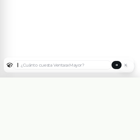
☀
Seleccionar país
🇦🇷
Argentina
🇧🇷
Brasil