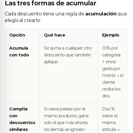
Las tres formas de acumular
Cada descuento tiene una regla de
acumulación
que
elegís al crearlo:
Opción
Qué hace
Ejemplo
Acumula
Se suma a cualquier otro
10% por
con todo
descuento que también
categoría
aplique.
+ envío
gratis por
monto → el
cliente
recibe los
dos.
Compite
Si varios pelean por el
Dos %
con
mismo producto, gana
sobre el
descuentos
solo el que más ahorra;
mismo
similares
los demás se ignoran
artículo →