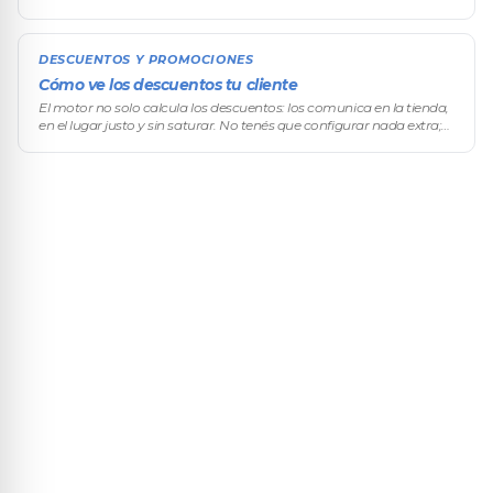
exactamente qué descuentos aplican y por qué, sin tocar datos
reales ni afecta
DESCUENTOS Y PROMOCIONES
Cómo ve los descuentos tu cliente
El motor no solo calcula los descuentos: los comunica en la tienda,
en el lugar justo y sin saturar. No tenés que configurar nada extra;
la comunicación sale sola a partir de cómo armaste cada regla.