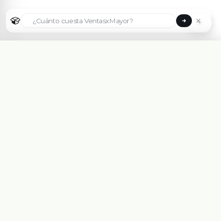
☀
Seleccionar país
🇦🇷
Argentina
🇧🇷
Brasil
🇵🇾
Paraguay
Plataforma eCommerce B2B hecha para Mayoristas,
Importadores, Distribuidoras y Fabricantes.
🇺🇸
United States
Asesorate Gratis Con un Experto
🇨🇱
Chile