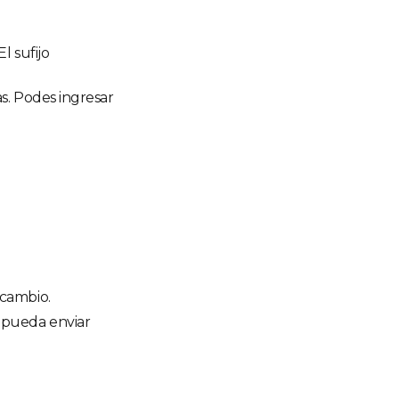
l sufijo
as. Podes ingresar
 cambio.
l pueda enviar