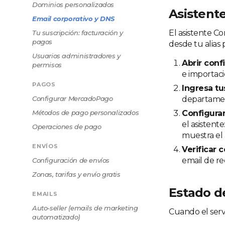
Dominios personalizados
Asistent
Email corporativo y DNS
El asistente C
Tu suscripción: facturación y
pagos
desde tu alias 
Usuarios administradores y
Abrir conf
permisos
e importaci
PAGOS
Ingresa tu
Configurar MercadoPago
departament
Métodos de pago personalizados
Configura
el asistent
Operaciones de pago
muestra el 
ENVÍOS
Verificar 
email de re
Configuración de envíos
Zonas, tarifas y envío gratis
Estado d
EMAILS
Auto-seller (emails de marketing
Cuando el servi
automatizado)