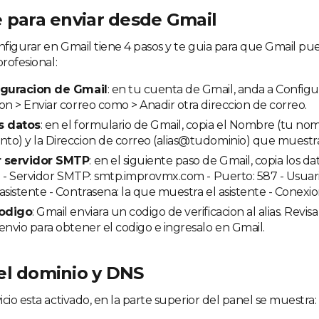
e para enviar desde Gmail
onfigurar en Gmail tiene 4 pasos y te guia para que Gmail pu
profesional:
iguracion de Gmail
: en tu cuenta de Gmail, anda a Config
on > Enviar correo como > Anadir otra direccion de correo.
s datos
: en el formulario de Gmail, copia el Nombre (tu nom
o) y la Direccion de correo (alias@tudominio) que muestra 
r servidor SMTP
: en el siguiente paso de Gmail, copia los 
e: - Servidor SMTP: smtp.improvmx.com - Puerto: 587 - Usuari
asistente - Contrasena: la que muestra el asistente - Conex
codigo
: Gmail enviara un codigo de verificacion al alias. Revis
envio para obtener el codigo e ingresalo en Gmail.
el dominio y DNS
cio esta activado, en la parte superior del panel se muestra: