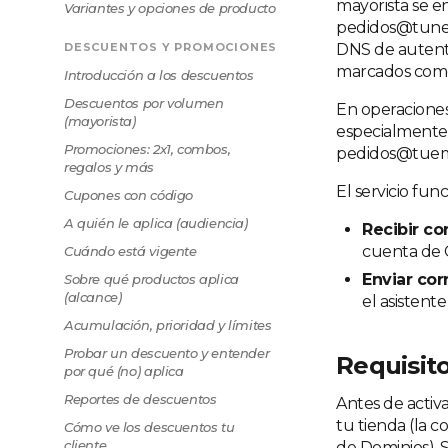
mayorista se e
Variantes y opciones de producto
pedidos@tuneg
DESCUENTOS Y PROMOCIONES
DNS de autenti
marcados com
Introducción a los descuentos
Descuentos por volumen
En operaciones
(mayorista)
especialmente
Promociones: 2x1, combos,
pedidos@tuemp
regalos y más
El servicio fun
Cupones con código
A quién le aplica (audiencia)
Recibir co
cuenta de 
Cuándo está vigente
Enviar cor
Sobre qué productos aplica
(alcance)
el asistent
Acumulación, prioridad y límites
Probar un descuento y entender
Requisito
por qué (no) aplica
Reportes de descuentos
Antes de activ
tu tienda (la 
Cómo ve los descuentos tu
cliente
de Dominios). 