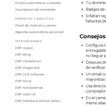
Tu dominio
Emails automáticos a clientes
Badges de e
Suscriptores del newsletter
Si faltan r
REPORTES Y ANALYTICS
faltantes 
Panel de métricas y ventas
Reportes automáticos por email
Consejos
INTEGRACIONES
Configura l
ERP: Acqua
entregabil
ERP: Bling
no llegue 
ERP: Contabilium
Despues de 
de verificar.
ERP: Dragonfish
Un email co
ERP: DUX Software
mayoristas 
ERP: Ninox
Usa direcci
ERP: NonSistemas
compradore
ERP: SaaS UE
En el campo
ERP: Salesforce (Virtual Seller)
mismo alias 