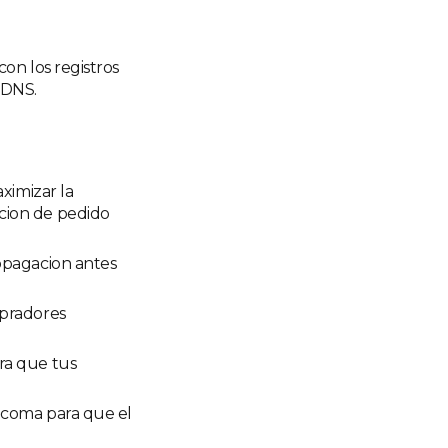
con los registros
 DNS.
aximizar la
cion de pedido
ropagacion antes
mpradores
ra que tus
r coma para que el