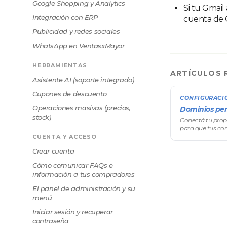
Google Shopping y Analytics
Si tu Gmail
Integración con ERP
cuenta de G
Publicidad y redes sociales
WhatsApp en VentasxMayor
HERRAMIENTAS
ARTÍCULOS 
Asistente AI (soporte integrado)
Cupones de descuento
CONFIGURACI
Operaciones masivas (precios,
Dominios per
stock)
Conectá tu prop
para que tus c
dirección con t
CUENTA Y ACCESO
gratuito de Ven
Crear cuenta
nuevo (que s
Cómo comunicar FAQs e
información a tus compradores
El panel de administración y su
menú
Iniciar sesión y recuperar
contraseña