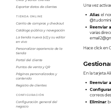
Una vez activad
Exportar datos de clientes
Alias
: el n
TIENDA ONLINE
@tudominio
Carrito de compras y checkout
Reenviar 
Catálogo público y navegación
varias dire
La tienda nueva (v2) y su editor
email2@gma
en vivo
Hace click en C
Personalizar apariencia de la
tienda
Portal del cliente
Gestionar
Puntos de venta y QR
En la tarjeta A
Páginas personalizadas y
contenido
Reenviar 
Registro de clientes
Configura
correos desd
CONFIGURACIÓN
Eliminar
: b
Configuración general del
negocio