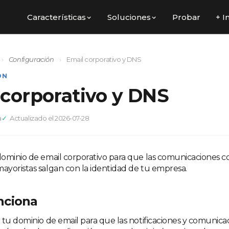
Características
Soluciones
Probar
+ I
›
Configuración
›
Email corporativo y DNS
ÓN
 corporativo y DNS
a
Actualizado el 2026-07-28
ominio de email corporativo para que las comunicaciones c
yoristas salgan con la identidad de tu empresa.
nciona
 tu dominio de email para que las notificaciones y comunicac