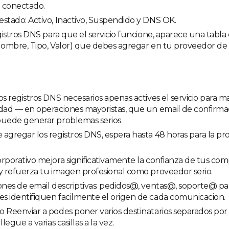
 conectado.
stado: Activo, Inactivo, Suspendido y DNS OK.
egistros DNS para que el servicio funcione, aparece una tabla 
(Nombre, Tipo, Valor) que debes agregar en tu proveedor de
os registros DNS necesarios apenas actives el servicio para m
idad — en operaciones mayoristas, que un email de confirma
puede generar problemas serios.
agregar los registros DNS, espera hasta 48 horas para la p
rporativo mejora significativamente la confianza de tus co
y refuerza tu imagen profesional como proveedor serio.
ones de email descriptivas: pedidos@, ventas@, soporte@ pa
s identifiquen facilmente el origen de cada comunicacion.
 Reenviar a podes poner varios destinatarios separados po
llegue a varias casillas a la vez.