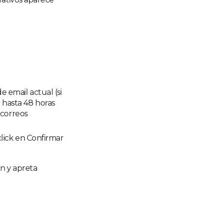
 email actual (si
 hasta 48 horas
 correos
click en Confirmar
n y apreta