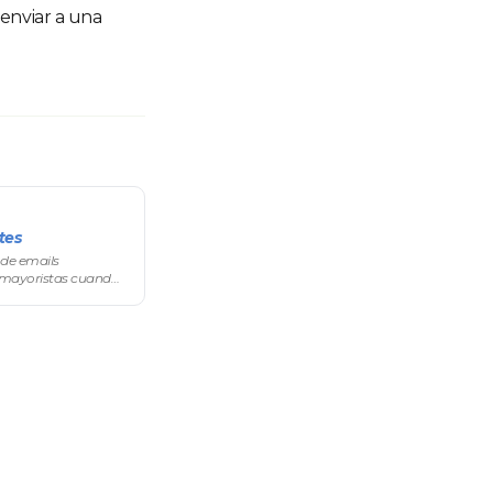
eenviar a una
tes
 de emails
 mayoristas cuando
edido recibido,
o de cada email se