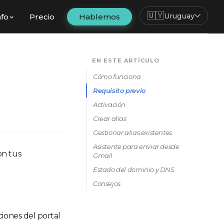
🇺🇾
Uruguay
nfo
Precio
Hablemos
EN ESTE ARTÍCULO
Cómo funciona
Requisito previo
Activación
Crear alias
Gestionar alias existentes
Asistente para enviar desde
on tus
Gmail
Estado del dominio y DNS
Consejos
iones del portal