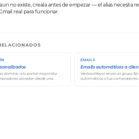
 aun no existe, creala antes de empezar — el alias necesita r
mail real para funcionar.
RELACIONADOS
ÓN
EMAILS
sonalizados
Emails automáticos a clien
io dominio a tu portal mayorista
VentasxMayor envía un grupo fijo
ompradores accedan desde una
automáticos a tus compradores
u marca en lugar del subdominio
suceden eventos clave (registro, p
tasxMayor. Funciona con un dominio
pedido editado, etc.). El contenid
edita