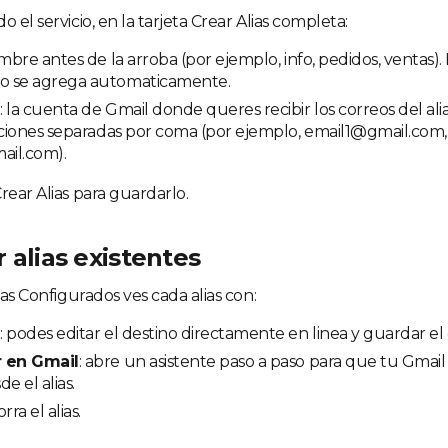
o el servicio, en la tarjeta Crear Alias completa:
ombre antes de la arroba (por ejemplo, info, pedidos, ventas). E
 se agrega automaticamente.
a
: la cuenta de Gmail donde queres recibir los correos del ali
cciones separadas por coma (por ejemplo, email1@gmail.com,
il.com).
rear Alias para guardarlo.
 alias existentes
lias Configurados ves cada alias con:
a
: podes editar el destino directamente en linea y guardar el
r en Gmail
: abre un asistente paso a paso para que tu Gmai
e el alias.
orra el alias.