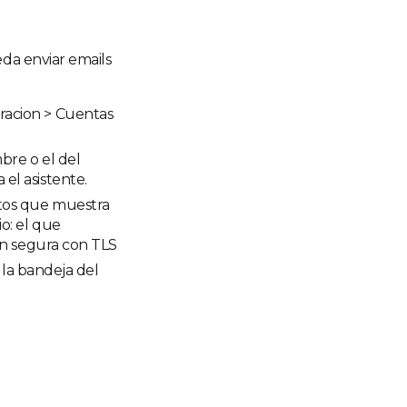
eda enviar emails
uracion > Cuentas
bre o el del
el asistente.
datos que muestra
o: el que
ion segura con TLS
a la bandeja del