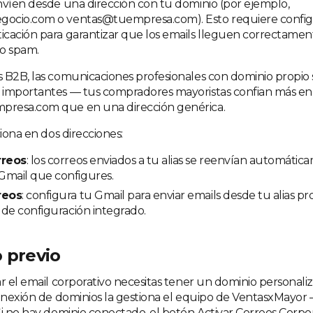
nvíen desde una dirección con tu dominio (por ejemplo,
ocio.com o ventas@tuempresa.com). Esto requiere configu
cación para garantizar que los emails lleguen correctamen
o spam.
 B2B, las comunicaciones profesionales con dominio propio
 importantes — tus compradores mayoristas confian más en
resa.com que en una dirección genérica.
ciona en dos direcciones:
rreos
: los correos enviados a tu alias se reenvían automátic
Gmail que configures.
reos
: configura tu Gmail para enviar emails desde tu alias p
e de configuración integrado.
 previo
ar el email corporativo necesitas tener un dominio personal
conexión de dominios la gestiona el equipo de VentasxMayor —
Si no hay dominio conectado, el botón Activar Correos Corpo