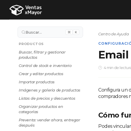
Buscar…
⌘
K
Centro de Ayuda
CONFIGURACI
PRODUCTOS
Email
Buscar, filtrar y gestionar
productos
Control de stock e inventario
4 min de lectur
Crear y editar productos
Importar productos
Configura un d
Imágenes y galería de productos
compradores ma
Listas de precios y descuentos
Organizar productos en
categorías
Cómo fu
Preventa: vender ahora, entregar
después
Podes vincular