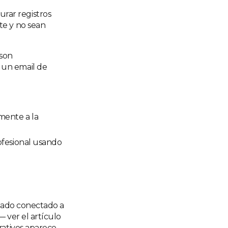
rar registros
te y no sean
 son
 un email de
amente a la
rofesional usando
izado conectado a
 ver el artículo
rativos aparece