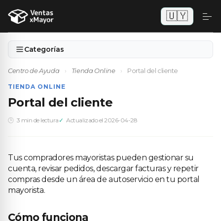
🇺🇾
Categorías
Centro de Ayuda
›
Tienda Online
›
Portal del cliente
TIENDA ONLINE
Portal del cliente
3 min de lectura
Actualizado el 2026-04-28
Tus compradores mayoristas pueden gestionar su
cuenta, revisar pedidos, descargar facturas y repetir
compras desde un área de autoservicio en tu portal
mayorista.
Cómo funciona