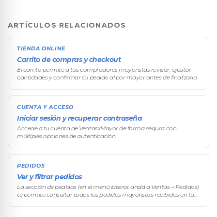
ARTÍCULOS RELACIONADOS
TIENDA ONLINE
Carrito de compras y checkout
El carrito permite a tus compradores mayoristas revisar, ajustar
cantidades y confirmar su pedido al por mayor antes de finalizarlo.
CUENTA Y ACCESO
Iniciar sesión y recuperar contraseña
Accede a tu cuenta de VentasxMayor de forma segura con
múltiples opciones de autenticación.
PEDIDOS
Ver y filtrar pedidos
La sección de pedidos (en el menú lateral, andá a Ventas → Pedidos)
te permite consultar todos los pedidos mayoristas recibidos en tu
tienda VentasxMayor, aplicar filtros avanzados y acceder
rápidamen