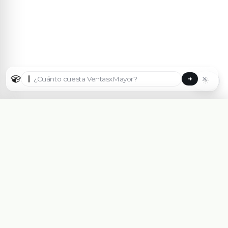
☀
Seleccionar país
🇦🇷
Argentina
🇧🇷
Brasil
🇵🇾
Paraguay
Plataforma eCommerce B2B hecha para Mayoristas,
Importadores, Distribuidoras y Fabricantes.